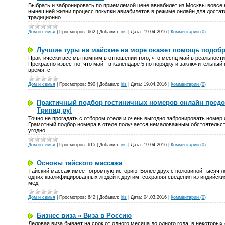
Выбрать и забронировать по приемлемой цене авиабилет из Москвы вовсе 
нынешней жизни процесс покупки авиабилетов в режиме онлайн для достат
традиционно
Дом и семья
|
Просмотров:
662
|
Добавил:
iris
|
Дата:
19.04.2016
|
Комментарии (0)
Лучшие туры на майские на море окажет помощь подобрат
Практически все мы помним в отношении того, что месяц май в реальности
Прекрасно известно, что май - в календаре 5 по порядку и заключительный
время, с
Дом и семья
|
Просмотров:
590
|
Добавил:
iris
|
Дата:
19.04.2016
|
Комментарии (0)
Практичный подбор гостиничных номеров онлайн предо
Трипад ру!
Точно не прогадать с отбором отеля и очень выгодно забронировать номер с
Грамотный подбор номера в отеле получается немаловажным обстоятельст
угодно
Дом и семья
|
Просмотров:
615
|
Добавил:
iris
|
Дата:
19.04.2016
|
Комментарии (0)
Основы тайского массажа
Тайский массаж имеет огромную историю. Более двух с половиной тысяч ле
одних квалифицированных людей к другим, сохраняя сведения из индийски
мед
Дом и семья
|
Просмотров:
642
|
Добавил:
iris
|
Дата:
04.03.2016
|
Комментарии (0)
Бизнес виза » Виза в Россию
Деловая виза бывает на срок от одного месяца до одного года, в некоторы