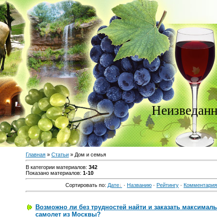
Неизведанн
Главная
»
Статьи
» Дом и семья
В категории материалов
:
342
Показано материалов
:
1-10
Сортировать по
:
Дате
·
Названию
·
Рейтингу
·
Комментари
Возможно ли без трудностей найти и заказать максимал
самолет из Москвы?