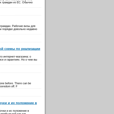
ых граждан из ЕС. Обычно
граждан. Рабочие визы для
м порядке довольно недавно
ой схемы по реализации
о интернет-магазина: о
се и гарантиях. Но о чем вы
done before. There can be
 boredom off. F
очки и их положение в
очки и их положение в
прибыльной так как