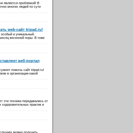
не является проблемой! В
очно многих людей по сути
ь web-сайт tripad.ru!
 особый и уникальный.
 месяц весенней поры. В тоже
ставляет веб-портал
умеет помочь сайт tripad.ru!
вом в организации какой
т эти техники передавались от
х оздоровительных практик и
х случаях можно получить