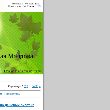
Пятница, 07.08.2026, 10:57
Приветствую Вас
Гость
|
RSS
ая Молдова
Главная
|
Регистрация
|
Вход
Страницы
:
1
2
3
...
34
35
»
ям
·
Просмотрам
ьно дешевый билет на