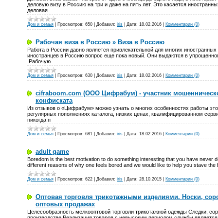
деловую визу в Россию на три и даже на пять лет. Это касается иностранн
деловая
Дом и семья
|
Просмотров:
650
|
Добавил:
iris
|
Дата:
18.02.2016
|
Комментарии (0)
Рабочая виза в Россию » Виза в Россию
Работа в России давно является привлекательной для многих иностранных 
иностранцев в Россию вопрос еще пока новый. Они выдаются в упрощенно
.Рабочую
Дом и семья
|
Просмотров:
630
|
Добавил:
iris
|
Дата:
18.02.2016
|
Комментарии (0)
cifraboom.com (ООО Цифрабум) - участник мошенническ
конфиската
Из отзывов о «Цифрабум» можно узнать о многих особенностях работы этог
регулярных пополнениях каталога, низких ценах, квалифицированном серви
никогда н
Дом и семья
|
Просмотров:
681
|
Добавил:
iris
|
Дата:
18.02.2016
|
Комментарии (0)
adult game
Boredom is the best motivation to do something interesting that you have never 
different reasons of why one feels bored and we would like to help you stave the
Дом и семья
|
Просмотров:
622
|
Добавил:
iris
|
Дата:
28.10.2015
|
Комментарии (0)
Оптовая торговля трикотажными изделиями. Носки, сор
оптовых продажах
Целесообразность мелкооптовой торговли трикотажной одежды Следки, сор
производстве Реализация товаров с невысоким периодом службы является 