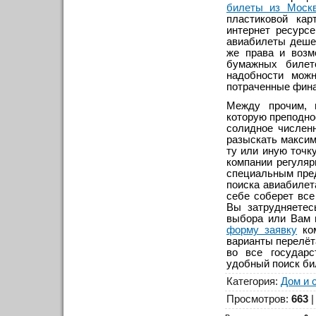
билеты из Моск
пластиковой ка
интернет ресурсе
авиабилеты деше
же права и возм
бумажных билет
надобности можн
потраченные фин
Между прочим, 
которую преподнос
солидное числен
разыскать макси
ту или иную точк
компании регуляр
специальным пре
поиска авиабилет
себе соберет все
Вы затрудняетес
выбора или Вам 
форму заявку
ком
варианты перелё
во все государс
удобный поиск бил
Категория
:
Дом и 
Просмотров
:
663