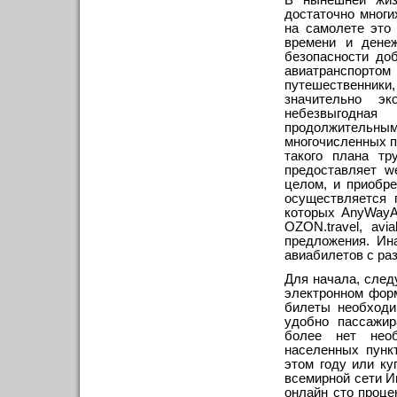
В нынешней жиз
достаточно многи
на самолете это
времени и денеж
безопасности до
авиатранспорто
путешественник
значительно э
небезвыгодна
продолжительным
многочисленных п
такого плана тр
предоставляет we
целом, и приобр
осуществляется 
которых AnyWayAn
OZON.travel, av
предложения. Ин
авиабилетов с раз
Для начала, след
электронном фор
билеты необходи
удобно пассажир
более нет нео
населенных пунк
этом году или ку
всемирной сети И
онлайн сто проце