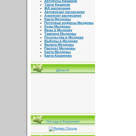
Автобусы Кишинев
Такси Кишинев
ЖД расписание
Автовокзал расписание
Аэропорт расписание
Карта Молдовы
Почтовые индексы Молдовы
Коды Молдовы
Визы в Молдову
Таможня Молдовы
Посольства в Молдове
Выборы в Молдове
Валюта Молдовы
Паспорт Молдовы
Карта Молдовы
Карта Кишинева
Деньги!
Погода в Кишиневе