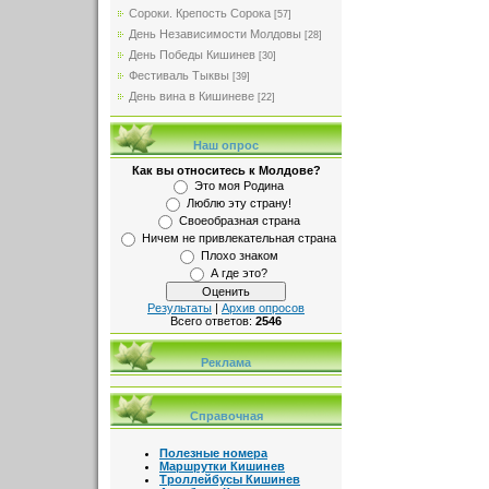
Сороки. Крепость Сорока
[57]
День Независимости Молдовы
[28]
День Победы Кишинев
[30]
Фестиваль Тыквы
[39]
День вина в Кишиневе
[22]
Наш опрос
Как вы относитесь к Молдове?
Это моя Родина
Люблю эту страну!
Своеобразная страна
Ничем не привлекательная страна
Плохо знаком
А где это?
Результаты
|
Архив опросов
Всего ответов:
2546
Реклама
Справочная
Полезные номера
Маршрутки Кишинев
Троллейбусы Кишинев