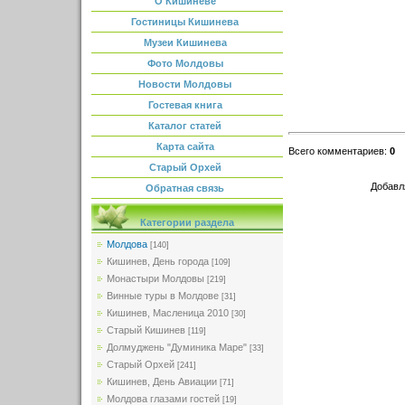
О Кишиневе
Гостиницы Кишинева
Музеи Кишинева
Фото Молдовы
Новости Молдовы
Гостевая книга
Каталог статей
Карта сайта
Всего комментариев
:
0
Старый Орхей
Добавл
Обратная связь
Категории раздела
Молдова
[140]
Кишинев, День города
[109]
Монастыри Молдовы
[219]
Винные туры в Молдове
[31]
Кишинев, Масленица 2010
[30]
Старый Кишинев
[119]
Долмуджень "Думиника Маре"
[33]
Старый Орхей
[241]
Кишинев, День Авиации
[71]
Молдова глазами гостей
[19]