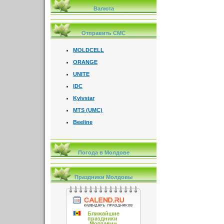
Валюта
Отправить СМС
MOLDCELL
ORANGE
UNITE
IDC
Kyivstar
MTS (UMC)
Beeline
Погода в Молдове
Праздники Молдовы