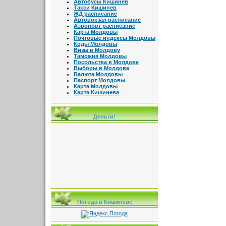
Автобусы Кишинев
Такси Кишинев
ЖД расписание
Автовокзал расписание
Аэропорт расписание
Карта Молдовы
Почтовые индексы Молдовы
Коды Молдовы
Визы в Молдову
Таможня Молдовы
Посольства в Молдове
Выборы в Молдове
Валюта Молдовы
Паспорт Молдовы
Карта Молдовы
Карта Кишинева
Деньги!
Погода в Кишиневе