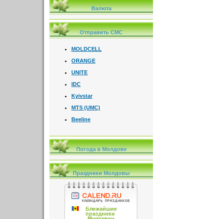
Валюта
Отправить СМС
MOLDCELL
ORANGE
UNITE
IDC
Kyivstar
MTS (UMC)
Beeline
Погода в Молдове
Праздники Молдовы