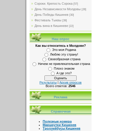
Сороки. Крепость Сорока
[57]
День Независимости Молдовы
[28]
День Победы Кишинев
[30]
Фестиваль Тыквы
[39]
День вина в Кишиневе
[22]
Наш опрос
Как вы относитесь к Молдове?
Это моя Родина
Люблю эту страну!
Своеобразная страна
Ничем не привлекательная страна
Плохо знаком
А где это?
Результаты
|
Архив опросов
Всего ответов:
2546
Реклама
Справочная
Полезные номера
Маршрутки Кишинев
Троллейбусы Кишинев