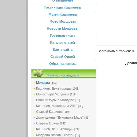
О Кишиневе
Гостиницы Кишинева
Музеи Кишинева
Фото Молдовы
Новости Молдовы
Гостевая книга
Каталог статей
Карта сайта
Всего комментариев
:
0
Старый Орхей
Добавл
Обратная связь
Категории раздела
Молдова
[140]
Кишинев, День города
[109]
Монастыри Молдовы
[219]
Винные туры в Молдове
[31]
Кишинев, Масленица 2010
[30]
Старый Кишинев
[119]
Долмуджень "Думиника Маре"
[33]
Старый Орхей
[241]
Кишинев, День Авиации
[71]
Молдова глазами гостей
[19]