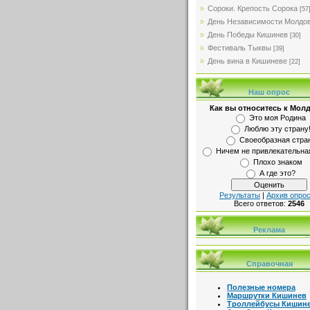
Сороки. Крепость Сорока
[57
День Независимости Молдо
День Победы Кишинев
[30]
Фестиваль Тыквы
[39]
День вина в Кишиневе
[22]
Наш опрос
Как вы относитесь к Мол
Это моя Родина
Люблю эту страну
Своеобразная стра
Ничем не привлекательна
Плохо знаком
А где это?
Результаты
|
Архив опро
Всего ответов:
2546
Реклама
Справочная
Полезные номера
Маршрутки Кишинев
Троллейбусы Кишин