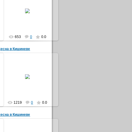
27.05.2015
nefertari
653
0
0.0
Весна в Кишиневе
27.05.2015
nefertari
1219
0
0.0
Весна в Кишиневе