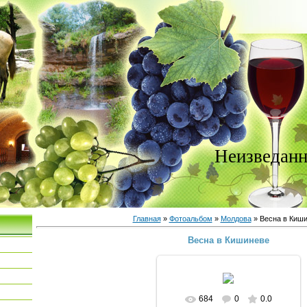
Неизведанн
Главная
»
Фотоальбом
»
Молдова
» Весна в Киш
Весна в Кишиневе
684
0
0.0
В реальном размере