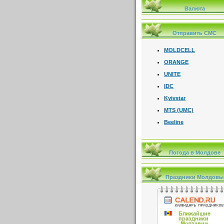
Валюта
Отправить СМС
MOLDCELL
ORANGE
UNITE
IDC
Kyivstar
MTS (UMC)
Beeline
Погода в Молдове
Праздники Молдовы