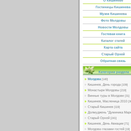
О Кишиневе
Гостиницы Кишинева
Музеи Кишинева
Фото Молдовы
Новости Молдовы
Гостевая книга
Каталог статей
Карта сайта
Старый Орхей
Обратная связь
Категории раздела
Молдова
[140]
Кишинев, День города
[109]
Монастыри Молдовы
[219]
Винные туры в Молдове
[31]
Кишинев, Масленица 2010
[3
Старый Кишинев
[119]
Долмуджень "Думиника Мар
Старый Орхей
[241]
Кишинев, День Авиации
[71]
Молдова глазами гостей
[19]