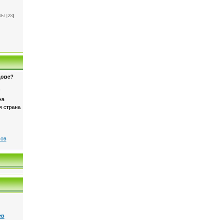
]
вы
[28]
дове?
!
на
я страна
сов
ев