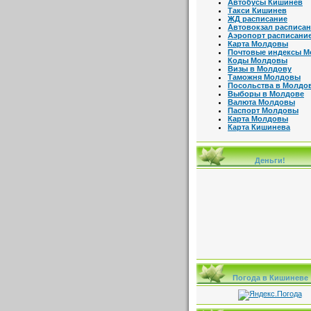
Автобусы Кишинев
Такси Кишинев
ЖД расписание
Автовокзал расписа
Аэропорт расписани
Карта Молдовы
Почтовые индексы 
Коды Молдовы
Визы в Молдову
Таможня Молдовы
Посольства в Молдо
Выборы в Молдове
Валюта Молдовы
Паспорт Молдовы
Карта Молдовы
Карта Кишинева
Деньги!
Погода в Кишиневе