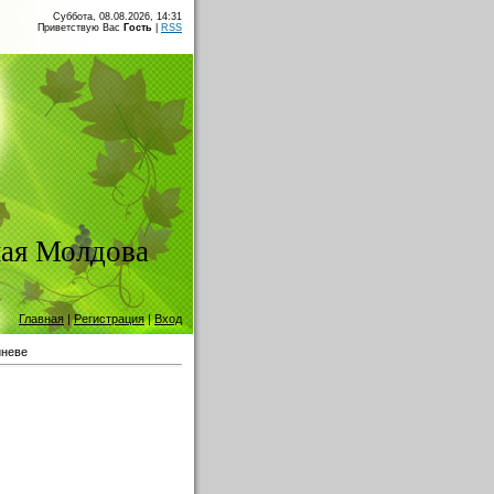
Суббота, 08.08.2026, 14:31
Приветствую Вас
Гость
|
RSS
ая Молдова
Главная
|
Регистрация
|
Вход
иневе