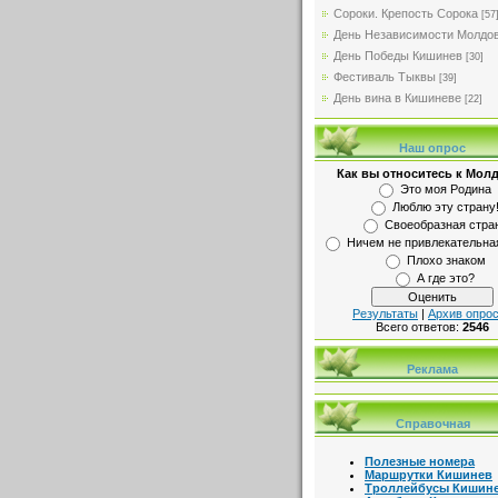
Сороки. Крепость Сорока
[57
День Независимости Молдо
День Победы Кишинев
[30]
Фестиваль Тыквы
[39]
День вина в Кишиневе
[22]
Наш опрос
Как вы относитесь к Мол
Это моя Родина
Люблю эту страну
Своеобразная стра
Ничем не привлекательна
Плохо знаком
А где это?
Результаты
|
Архив опро
Всего ответов:
2546
Реклама
Справочная
Полезные номера
Маршрутки Кишинев
Троллейбусы Кишин