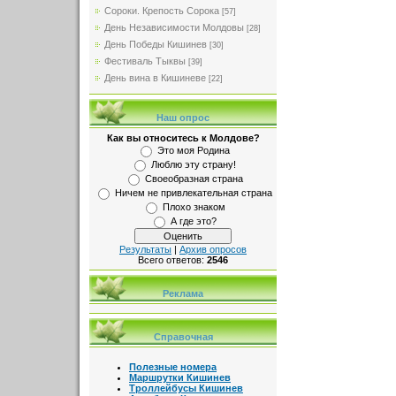
Сороки. Крепость Сорока
[57]
День Независимости Молдовы
[28]
День Победы Кишинев
[30]
Фестиваль Тыквы
[39]
День вина в Кишиневе
[22]
Наш опрос
Как вы относитесь к Молдове?
Это моя Родина
Люблю эту страну!
Своеобразная страна
Ничем не привлекательная страна
Плохо знаком
А где это?
Результаты
|
Архив опросов
Всего ответов:
2546
Реклама
Справочная
Полезные номера
Маршрутки Кишинев
Троллейбусы Кишинев