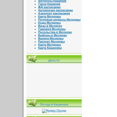
Автобусы Кишинев
Такси Кишинев
ЖД расписание
Автовокзал расписание
Аэропорт расписание
Карта Молдовы
Почтовые индексы Молдовы
Коды Молдовы
Визы в Молдову
Таможня Молдовы
Посольства в Молдове
Выборы в Молдове
Валюта Молдовы
Паспорт Молдовы
Карта Молдовы
Карта Кишинева
Деньги!
Погода в Кишиневе