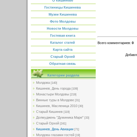
О Кишиневе
Гостиницы Кишинева
Музеи Кишинева
Фото Молдовы
Новости Молдовы
Гостевая книга
Каталог статей
Всего комментариев
:
0
Карта сайта
Добавл
Старый Орхей
Обратная связь
Категории раздела
Молдова
[140]
Кишинев, День города
[109]
Монастыри Молдовы
[219]
Винные туры в Молдове
[31]
Кишинев, Масленица 2010
[30]
Старый Кишинев
[119]
Долмуджень "Думиника Маре"
[33]
Старый Орхей
[241]
Кишинев, День Авиации
[71]
Молдова глазами гостей
[19]