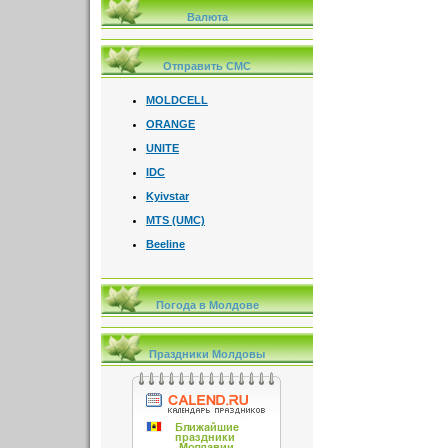
Валюта
Отправить СМС
MOLDCELL
ORANGE
UNITE
IDC
Kyivstar
MTS (UMC)
Beeline
Погода в Молдове
Праздники Молдовы