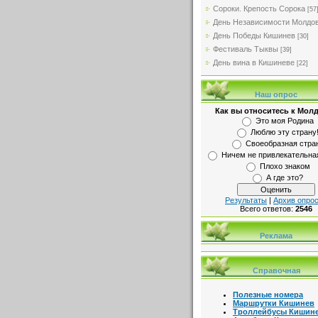
Сороки. Крепость Сорока
[57
День Независимости Молдо
День Победы Кишинев
[30]
Фестиваль Тыквы
[39]
День вина в Кишиневе
[22]
Наш опрос
Как вы относитесь к Мол
Это моя Родина
Люблю эту страну
Своеобразная стра
Ничем не привлекательна
Плохо знаком
А где это?
Результаты
|
Архив опро
Всего ответов:
2546
Реклама
Справочная
Полезные номера
Маршрутки Кишинев
Троллейбусы Кишин