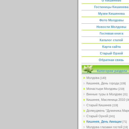
О Кишиневе
Гостиницы Кишинева
Музеи Кишинева
Фото Молдовы
Новости Молдовы
Гостевая книга
Каталог статей
Карта сайта
Старый Орхей
Обратная связь
Категории раздела
Молдова
[140]
Кишинев, День города
[109]
Монастыри Молдовы
[219]
Винные туры в Молдове
[31]
Кишинев, Масленица 2010
[3
Старый Кишинев
[119]
Долмуджень "Думиника Мар
Старый Орхей
[241]
Кишинев, День Авиации
[71]
Молдова глазами гостей
[19]