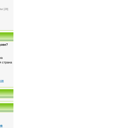
]
вы
[28]
дове?
!
на
я страна
сов
ев