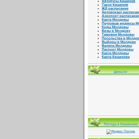
Автобусы Кишинев
Такси Кишинев
ЖД расписание
Автовокзал расписа
Аэропорт расписани
Карта Молдовы
Почтовые индексы 
Коды Молдовы
Визы в Молдову
Таможня Молдовы
Посольства в Молдо
Выборы в Молдове
Валюта Молдовы
Паспорт Молдовы
Карта Молдовы
Карта Кишинева
Деньги!
Погода в Кишиневе