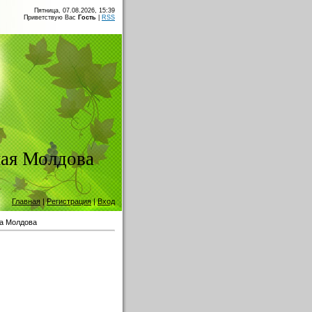
Пятница, 07.08.2026, 15:39
Приветствую Вас
Гость
|
RSS
ая Молдова
Главная
|
Регистрация
|
Вход
а Молдова