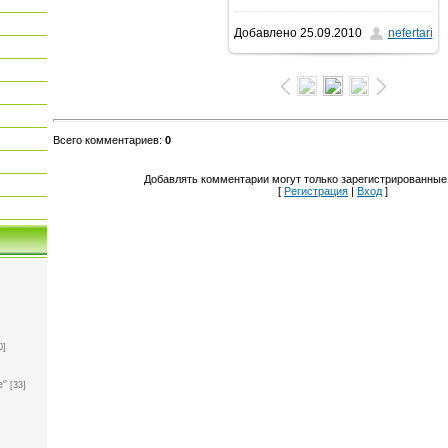
Добавлено
25.09.2010
nefertari
800x600
/ 128.7Kb
Всего комментариев
:
0
Добавлять комментарии могут только зарегистрированные
[
Регистрация
|
Вход
]
0]
е"
[33]