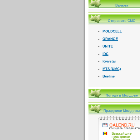
Валюта
Отправить СМС
MOLDCELL
ORANGE
UNITE
IDC
Kyivstar
MTS (UMC)
Beeline
Погода в Молдове
Праздники Молдовы