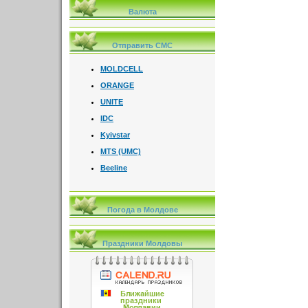
Валюта
Отправить СМС
MOLDCELL
ORANGE
UNITE
IDC
Kyivstar
MTS (UMC)
Beeline
Погода в Молдове
Праздники Молдовы