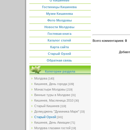
О Кишиневе
Гостиницы Кишинева
Музеи Кишинева
Фото Молдовы
Новости Молдовы
Гостевая книга
Каталог статей
Всего комментариев
:
0
Карта сайта
Добавл
Старый Орхей
Обратная связь
Категории раздела
Молдова
[140]
Кишинев, День города
[109]
Монастыри Молдовы
[219]
Винные туры в Молдове
[31]
Кишинев, Масленица 2010
[30]
Старый Кишинев
[119]
Долмуджень "Думиника Маре"
[33]
Старый Орхей
[241]
Кишинев, День Авиации
[71]
Молдова глазами гостей
[19]