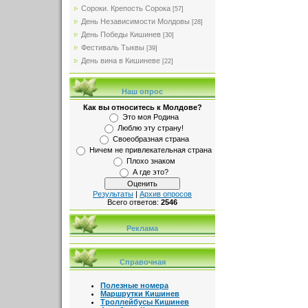
Сороки. Крепость Сорока
[57]
День Независимости Молдовы
[28]
День Победы Кишинев
[30]
Фестиваль Тыквы
[39]
День вина в Кишиневе
[22]
Наш опрос
Как вы относитесь к Молдове?
Это моя Родина
Люблю эту страну!
Своеобразная страна
Ничем не привлекательная страна
Плохо знаком
А где это?
Результаты
|
Архив опросов
Всего ответов:
2546
Реклама
Справочная
Полезные номера
Маршрутки Кишинев
Троллейбусы Кишинев