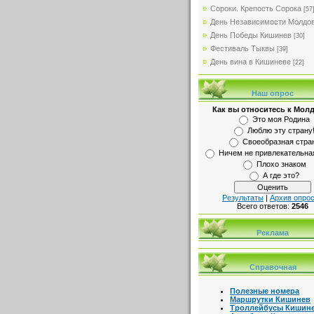
Сороки. Крепость Сорока
[57
День Независимости Молдо
День Победы Кишинев
[30]
Фестиваль Тыквы
[39]
День вина в Кишиневе
[22]
Наш опрос
Как вы относитесь к Мол
Это моя Родина
Люблю эту страну
Своеобразная стра
Ничем не привлекательна
Плохо знаком
А где это?
Результаты
|
Архив опро
Всего ответов:
2546
Реклама
Справочная
Полезные номера
Маршрутки Кишинев
Троллейбусы Кишин