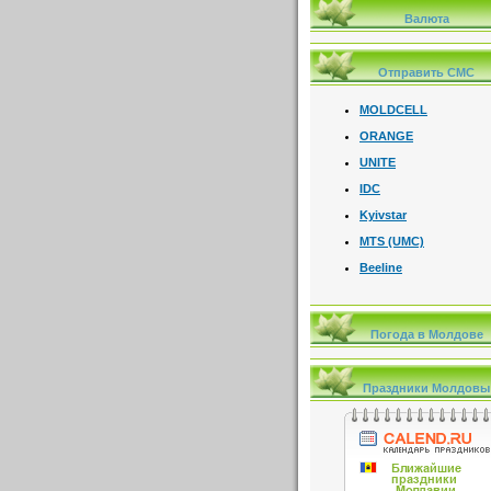
Валюта
Отправить СМС
MOLDCELL
ORANGE
UNITE
IDC
Kyivstar
MTS (UMC)
Beeline
Погода в Молдове
Праздники Молдовы