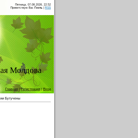
Пятница, 07.08.2026, 22:52
Приветствую Вас
Гость
|
RSS
ая Молдова
Главная
|
Регистрация
|
Вход
гии Бутучены