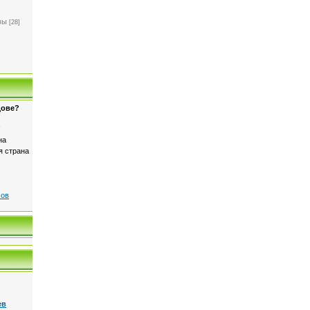
]
вы
[28]
дове?
!
на
я страна
сов
ев