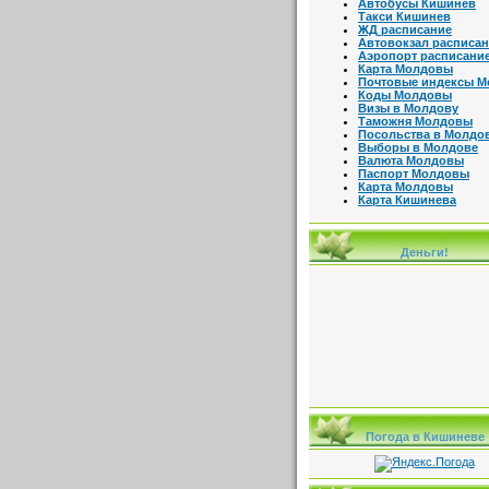
Автобусы Кишинев
Такси Кишинев
ЖД расписание
Автовокзал расписа
Аэропорт расписани
Карта Молдовы
Почтовые индексы 
Коды Молдовы
Визы в Молдову
Таможня Молдовы
Посольства в Молдо
Выборы в Молдове
Валюта Молдовы
Паспорт Молдовы
Карта Молдовы
Карта Кишинева
Деньги!
Погода в Кишиневе