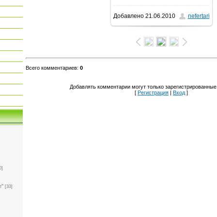
Добавлено
21.06.2010
nefertari
800x600
/ 105.7Kb
Всего комментариев
:
0
Добавлять комментарии могут только зарегистрированные
[
Регистрация
|
Вход
]
0]
е"
[33]