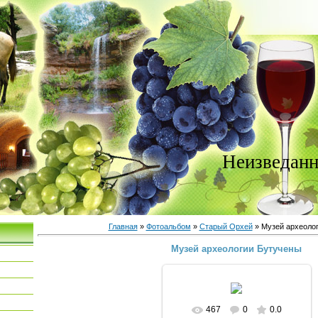
Неизведанн
Главная
»
Фотоальбом
»
Старый Орхей
» Музей археоло
Музей археологии Бутучены
467
0
0.0
В реальном размере