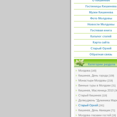
О Кишиневе
Гостиницы Кишинева
Музеи Кишинева
Фото Молдовы
Новости Молдовы
Гостевая книга
Каталог статей
Карта сайта
Старый Орхей
Обратная связь
Категории раздела
Молдова
[140]
Кишинев, День города
[109]
Монастыри Молдовы
[219]
Винные туры в Молдове
[31]
Кишинев, Масленица 2010
[3
Старый Кишинев
[119]
Долмуджень "Думиника Мар
Старый Орхей
[241]
Кишинев, День Авиации
[71]
Молдова глазами гостей
[19]