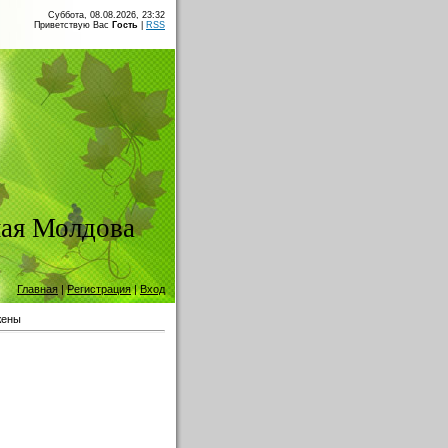
Суббота, 08.08.2026, 23:32
Приветствую Вас
Гость
|
RSS
ая Молдова
Главная
|
Регистрация
|
Вход
жены