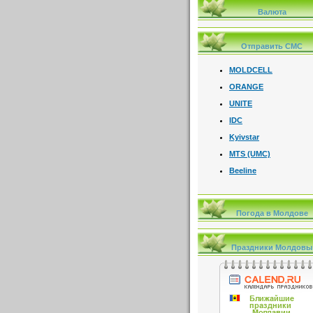
Валюта
Отправить СМС
MOLDCELL
ORANGE
UNITE
IDC
Kyivstar
MTS (UMC)
Beeline
Погода в Молдове
Праздники Молдовы