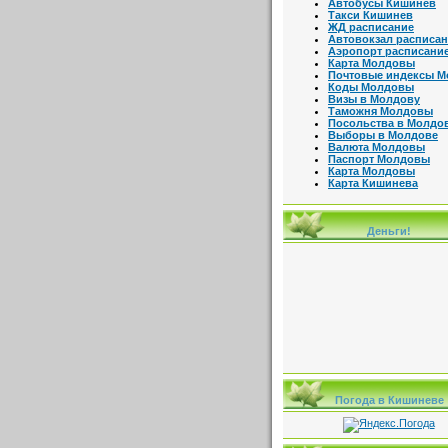
Автобусы Кишинев
Такси Кишинев
ЖД расписание
Автовокзал расписа
Аэропорт расписани
Карта Молдовы
Почтовые индексы 
Коды Молдовы
Визы в Молдову
Таможня Молдовы
Посольства в Молдо
Выборы в Молдове
Валюта Молдовы
Паспорт Молдовы
Карта Молдовы
Карта Кишинева
Деньги!
Погода в Кишиневе