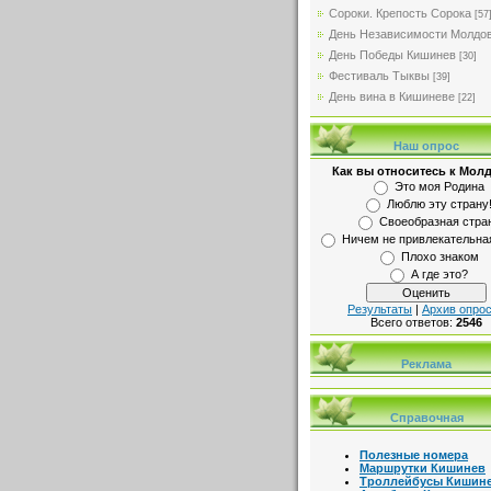
Сороки. Крепость Сорока
[57
День Независимости Молдо
День Победы Кишинев
[30]
Фестиваль Тыквы
[39]
День вина в Кишиневе
[22]
Наш опрос
Как вы относитесь к Мол
Это моя Родина
Люблю эту страну
Своеобразная стра
Ничем не привлекательна
Плохо знаком
А где это?
Результаты
|
Архив опро
Всего ответов:
2546
Реклама
Справочная
Полезные номера
Маршрутки Кишинев
Троллейбусы Кишин