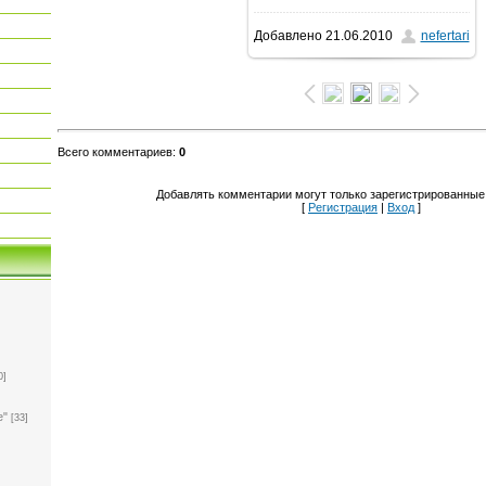
Добавлено
21.06.2010
nefertari
800x600
/ 193.6Kb
Всего комментариев
:
0
Добавлять комментарии могут только зарегистрированные
[
Регистрация
|
Вход
]
0]
е"
[33]