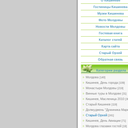
О Кишиневе
Гостиницы Кишинева
Музеи Кишинева
Фото Молдовы
Новости Молдовы
Гостевая книга
Каталог статей
Карта сайта
Старый Орхей
Обратная связь
Категории раздела
Молдова
[140]
Кишинев, День города
[109]
Монастыри Молдовы
[219]
Винные туры в Молдове
[31]
Кишинев, Масленица 2010
[3
Старый Кишинев
[119]
Долмуджень "Думиника Мар
Старый Орхей
[241]
Кишинев, День Авиации
[71]
Молдова глазами гостей
[19]