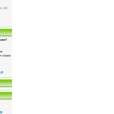
]
вы
[28]
дове?
!
на
я страна
сов
ев