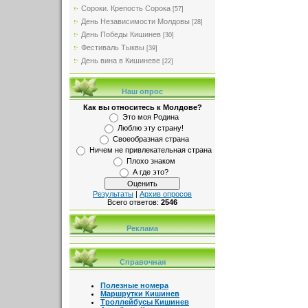
Сороки. Крепость Сорока
[57]
День Независимости Молдовы
[28]
День Победы Кишинев
[30]
Фестиваль Тыквы
[39]
День вина в Кишиневе
[22]
Наш опрос
Как вы относитесь к Молдове?
Это моя Родина
Люблю эту страну!
Своеобразная страна
Ничем не привлекательная страна
Плохо знаком
А где это?
Результаты
|
Архив опросов
Всего ответов:
2546
Реклама
Справочная
Полезные номера
Маршрутки Кишинев
Троллейбусы Кишинев