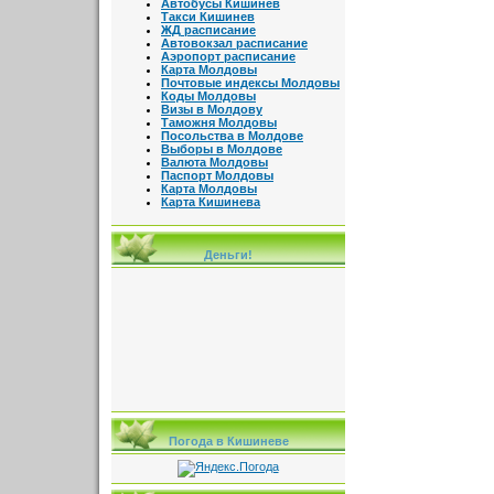
Автобусы Кишинев
Такси Кишинев
ЖД расписание
Автовокзал расписание
Аэропорт расписание
Карта Молдовы
Почтовые индексы Молдовы
Коды Молдовы
Визы в Молдову
Таможня Молдовы
Посольства в Молдове
Выборы в Молдове
Валюта Молдовы
Паспорт Молдовы
Карта Молдовы
Карта Кишинева
Деньги!
Погода в Кишиневе