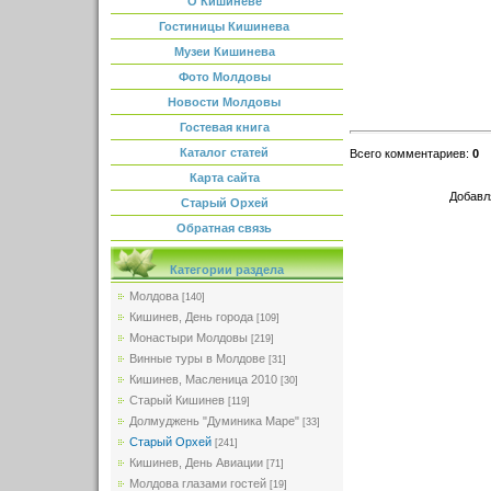
О Кишиневе
Гостиницы Кишинева
Музеи Кишинева
Фото Молдовы
Новости Молдовы
Гостевая книга
Каталог статей
Всего комментариев
:
0
Карта сайта
Добавл
Старый Орхей
Обратная связь
Категории раздела
Молдова
[140]
Кишинев, День города
[109]
Монастыри Молдовы
[219]
Винные туры в Молдове
[31]
Кишинев, Масленица 2010
[30]
Старый Кишинев
[119]
Долмуджень "Думиника Маре"
[33]
Старый Орхей
[241]
Кишинев, День Авиации
[71]
Молдова глазами гостей
[19]