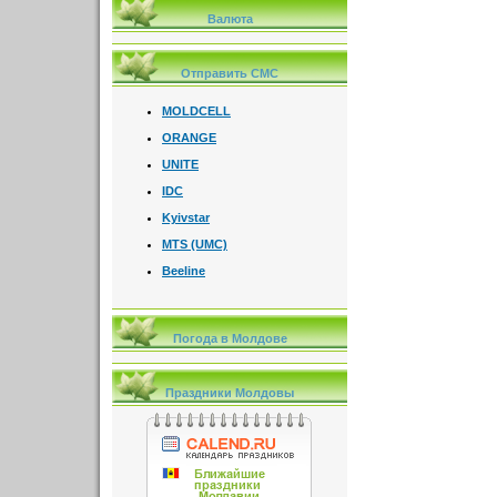
Валюта
Отправить СМС
MOLDCELL
ORANGE
UNITE
IDC
Kyivstar
MTS (UMC)
Beeline
Погода в Молдове
Праздники Молдовы