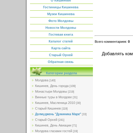
О Кишиневе
Гостиницы Кишинева
Музеи Кишинева
Фото Молдовы
Новости Молдовы
Гостевая книга
Каталог статей
Всего комментариев
:
0
Карта сайта
Добавлять ком
Старый Орхей
Обратная связь
Категории раздела
Молдова
[140]
Кишинев, День города
[109]
Монастыри Молдовы
[219]
Винные туры в Молдове
[31]
Кишинев, Масленица 2010
[30]
Старый Кишинев
[119]
Долмуджень "Думиника Маре"
[33]
Старый Орхей
[241]
Кишинев, День Авиации
[71]
Молдова глазами гостей
[19]