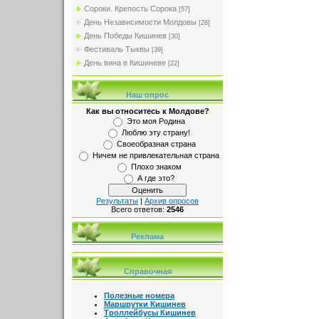
Сороки. Крепость Сорока
[57]
День Независимости Молдовы
[28]
День Победы Кишинев
[30]
Фестиваль Тыквы
[39]
День вина в Кишиневе
[22]
Наш опрос
Как вы относитесь к Молдове?
Это моя Родина
Люблю эту страну!
Своеобразная страна
Ничем не привлекательная страна
Плохо знаком
А где это?
Результаты
|
Архив опросов
Всего ответов:
2546
Реклама
Справочная
Полезные номера
Маршрутки Кишинев
Троллейбусы Кишинев