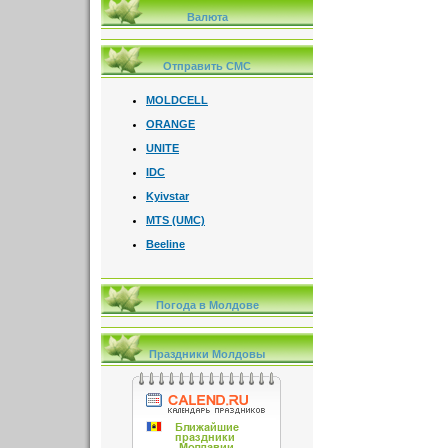
Валюта
Отправить СМС
MOLDCELL
ORANGE
UNITE
IDC
Kyivstar
MTS (UMC)
Beeline
Погода в Молдове
Праздники Молдовы