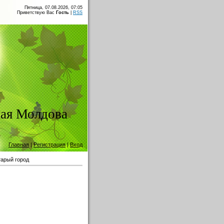
Пятница, 07.08.2026, 07:05
Приветствую Вас
Гость
|
RSS
ая Молдова
Главная
|
Регистрация
|
Вход
арый город