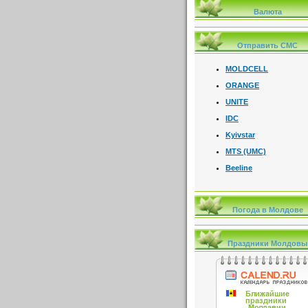
Валюта
Отправить СМС
MOLDCELL
ORANGE
UNITE
IDC
Kyivstar
MTS (UMC)
Beeline
Погода в Молдове
Праздники Молдовы