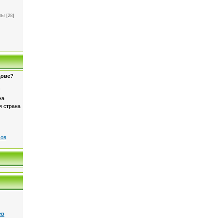
]
вы
[28]
дове?
!
на
я страна
сов
ев