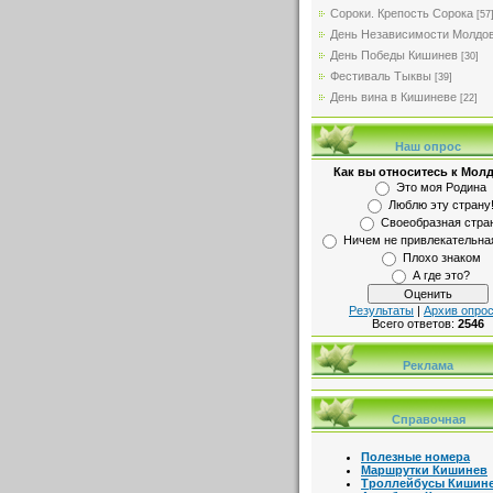
Сороки. Крепость Сорока
[57
День Независимости Молдо
День Победы Кишинев
[30]
Фестиваль Тыквы
[39]
День вина в Кишиневе
[22]
Наш опрос
Как вы относитесь к Мол
Это моя Родина
Люблю эту страну
Своеобразная стра
Ничем не привлекательна
Плохо знаком
А где это?
Результаты
|
Архив опро
Всего ответов:
2546
Реклама
Справочная
Полезные номера
Маршрутки Кишинев
Троллейбусы Кишин