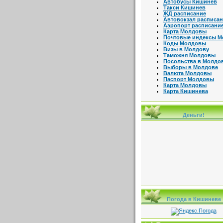
Автобусы Кишинев
Такси Кишинев
ЖД расписание
Автовокзал расписа
Аэропорт расписани
Карта Молдовы
Почтовые индексы 
Коды Молдовы
Визы в Молдову
Таможня Молдовы
Посольства в Молдо
Выборы в Молдове
Валюта Молдовы
Паспорт Молдовы
Карта Молдовы
Карта Кишинева
Деньги!
Погода в Кишиневе