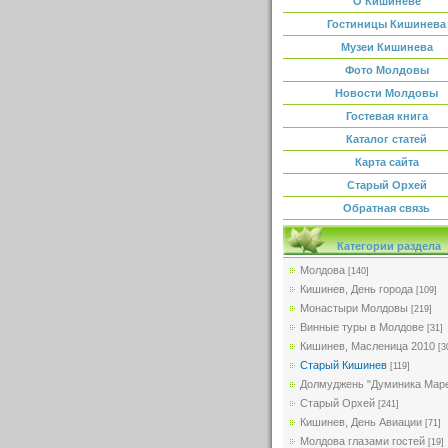
О Кишиневе
Гостиницы Кишинева
Музеи Кишинева
Фото Молдовы
Новости Молдовы
Гостевая книга
Каталог статей
Карта сайта
Старый Орхей
Обратная связь
Категории раздела
Молдова
[140]
Кишинев, День города
[109]
Монастыри Молдовы
[219]
Винные туры в Молдове
[31]
Кишинев, Масленица 2010
[3
Старый Кишинев
[119]
Долмуджень "Думиника Мар
Старый Орхей
[241]
Кишинев, День Авиации
[71]
Молдова глазами гостей
[19]