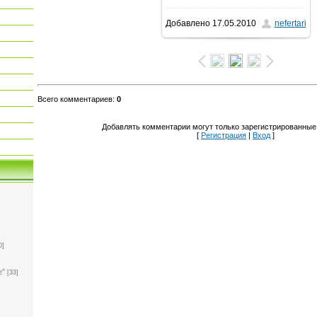
Добавлено
17.05.2010
nefertari
760x635
/ 97.4Kb
Всего комментариев
:
0
Добавлять комментарии могут только зарегистрированные
[
Регистрация
|
Вход
]
0]
е"
[33]