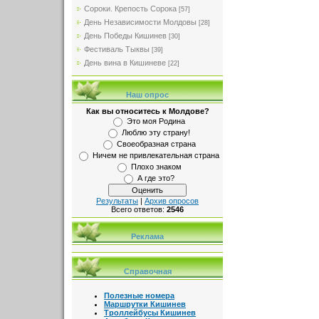
Сороки. Крепость Сорока
[57]
День Независимости Молдовы
[28]
День Победы Кишинев
[30]
Фестиваль Тыквы
[39]
День вина в Кишиневе
[22]
Наш опрос
Как вы относитесь к Молдове?
Это моя Родина
Люблю эту страну!
Своеобразная страна
Ничем не привлекательная страна
Плохо знаком
А где это?
Результаты
|
Архив опросов
Всего ответов:
2546
Реклама
Справочная
Полезные номера
Маршрутки Кишинев
Троллейбусы Кишинев