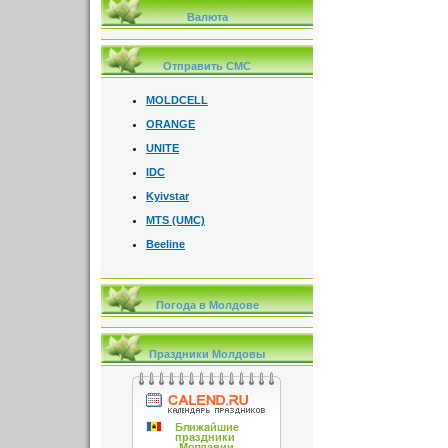
Валюта
Отправить СМС
MOLDCELL
ORANGE
UNITE
IDC
Kyivstar
MTS (UMC)
Beeline
Погода в Молдове
Праздники Молдовы