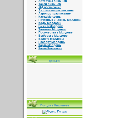
Автобусы Кишинев
Такси Кишинев
ЖД расписание
Автовокзал расписание
Аэропорт расписание
Карта Молдовы
Почтовые индексы Молдовы
Коды Молдовы
Визы в Молдову
Таможня Молдовы
Посольства в Молдове
Выборы в Молдове
Валюта Молдовы
Паспорт Молдовы
Карта Молдовы
Карта Кишинева
Деньги!
Погода в Кишиневе