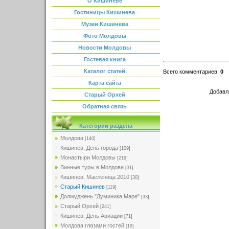
О Кишиневе
Гостиницы Кишинева
Музеи Кишинева
Фото Молдовы
Новости Молдовы
Гостевая книга
Каталог статей
Всего комментариев
:
0
Карта сайта
Добавл
Старый Орхей
Обратная связь
Категории раздела
Молдова
[140]
Кишинев, День города
[109]
Монастыри Молдовы
[219]
Винные туры в Молдове
[31]
Кишинев, Масленица 2010
[30]
Старый Кишинев
[119]
Долмуджень "Думиника Маре"
[33]
Старый Орхей
[241]
Кишинев, День Авиации
[71]
Молдова глазами гостей
[19]