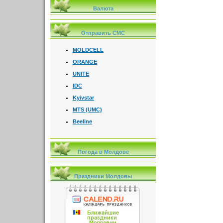
Валюта
Отправить СМС
MOLDCELL
ORANGE
UNITE
IDC
Kyivstar
MTS (UMC)
Beeline
Погода в Молдове
Праздники Молдовы