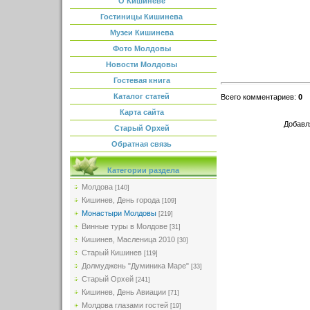
О Кишиневе
Гостиницы Кишинева
Музеи Кишинева
Фото Молдовы
Новости Молдовы
Гостевая книга
Каталог статей
Всего комментариев
:
0
Карта сайта
Добавл
Старый Орхей
Обратная связь
Категории раздела
Молдова
[140]
Кишинев, День города
[109]
Монастыри Молдовы
[219]
Винные туры в Молдове
[31]
Кишинев, Масленица 2010
[30]
Старый Кишинев
[119]
Долмуджень "Думиника Маре"
[33]
Старый Орхей
[241]
Кишинев, День Авиации
[71]
Молдова глазами гостей
[19]