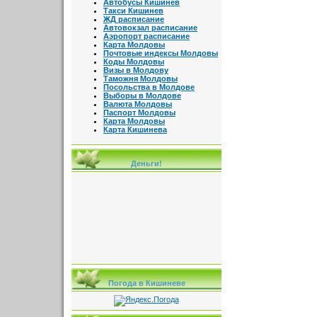
Автобусы Кишинев
Такси Кишинев
ЖД расписание
Автовокзал расписание
Аэропорт расписание
Карта Молдовы
Почтовые индексы Молдовы
Коды Молдовы
Визы в Молдову
Таможня Молдовы
Посольства в Молдове
Выборы в Молдове
Валюта Молдовы
Паспорт Молдовы
Карта Молдовы
Карта Кишинева
Деньги!
Погода в Кишиневе