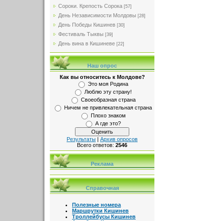
Сороки. Крепость Сорока
[57]
День Независимости Молдовы
[28]
День Победы Кишинев
[30]
Фестиваль Тыквы
[39]
День вина в Кишиневе
[22]
Наш опрос
Как вы относитесь к Молдове?
Это моя Родина
Люблю эту страну!
Своеобразная страна
Ничем не привлекательная страна
Плохо знаком
А где это?
Результаты
|
Архив опросов
Всего ответов:
2546
Реклама
Справочная
Полезные номера
Маршрутки Кишинев
Троллейбусы Кишинев