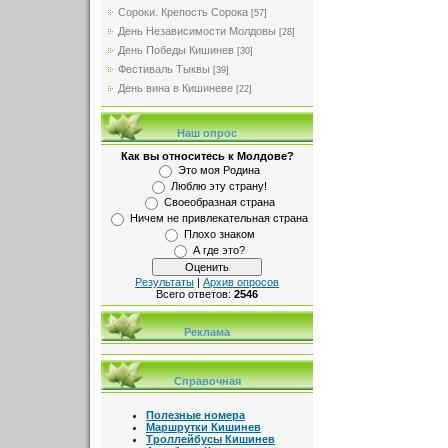
Сороки. Крепость Сорока
[57]
День Независимости Молдовы
[28]
День Победы Кишинев
[30]
Фестиваль Тыквы
[39]
День вина в Кишиневе
[22]
Наш опрос
Как вы относитесь к Молдове?
Это моя Родина
Люблю эту страну!
Своеобразная страна
Ничем не привлекательная страна
Плохо знаком
А где это?
Результаты
|
Архив опросов
Всего ответов:
2546
Реклама
Справочная
Полезные номера
Маршрутки Кишинев
Троллейбусы Кишинев