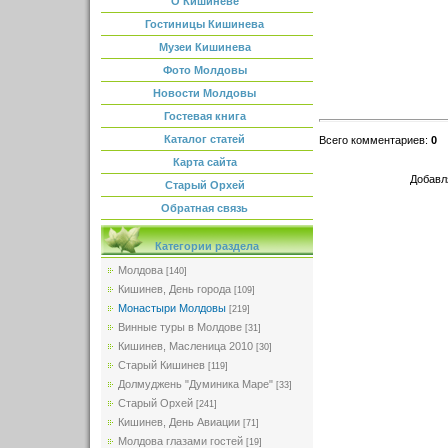
О Кишиневе
Гостиницы Кишинева
Музеи Кишинева
Фото Молдовы
Новости Молдовы
Гостевая книга
Каталог статей
Всего комментариев
:
0
Карта сайта
Добавл
Старый Орхей
Обратная связь
Категории раздела
Молдова
[140]
Кишинев, День города
[109]
Монастыри Молдовы
[219]
Винные туры в Молдове
[31]
Кишинев, Масленица 2010
[30]
Старый Кишинев
[119]
Долмуджень "Думиника Маре"
[33]
Старый Орхей
[241]
Кишинев, День Авиации
[71]
Молдова глазами гостей
[19]