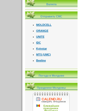
Валюта
Отправить СМС
MOLDCELL
ORANGE
UNITE
IDC
Kyivstar
MTS (UMC)
Beeline
Погода в Молдове
Праздники Молдовы