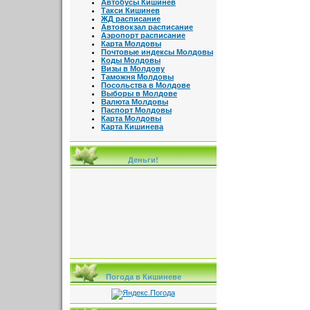
Автобусы Кишинев
Такси Кишинев
ЖД расписание
Автовокзал расписание
Аэропорт расписание
Карта Молдовы
Почтовые индексы Молдовы
Коды Молдовы
Визы в Молдову
Таможня Молдовы
Посольства в Молдове
Выборы в Молдове
Валюта Молдовы
Паспорт Молдовы
Карта Молдовы
Карта Кишинева
Деньги!
Погода в Кишиневе