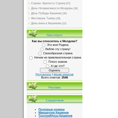
Сороки. Крепость Сорока
[57]
День Независимости Молдовы
[28]
День Победы Кишинев
[30]
Фестиваль Тыквы
[39]
День вина в Кишиневе
[22]
Наш опрос
Как вы относитесь к Молдове?
Это моя Родина
Люблю эту страну!
Своеобразная страна
Ничем не привлекательная страна
Плохо знаком
А где это?
Результаты
|
Архив опросов
Всего ответов:
2546
Реклама
Справочная
Полезные номера
Маршрутки Кишинев
Троллейбусы Кишинев