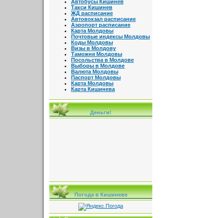
Автобусы Кишинев
Такси Кишинев
ЖД расписание
Автовокзал расписание
Аэропорт расписание
Карта Молдовы
Почтовые индексы Молдовы
Коды Молдовы
Визы в Молдову
Таможня Молдовы
Посольства в Молдове
Выборы в Молдове
Валюта Молдовы
Паспорт Молдовы
Карта Молдовы
Карта Кишинева
Деньги!
Погода в Кишиневе