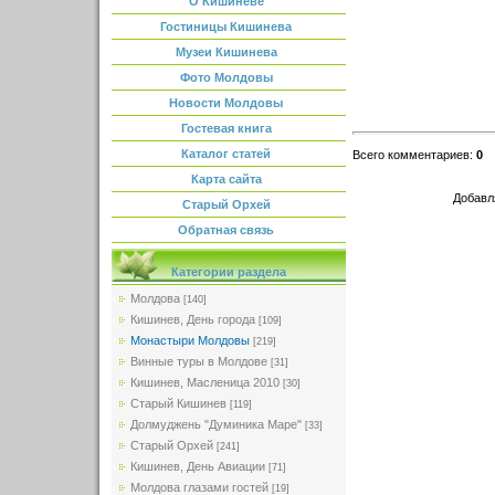
О Кишиневе
Гостиницы Кишинева
Музеи Кишинева
Фото Молдовы
Новости Молдовы
Гостевая книга
Каталог статей
Всего комментариев
:
0
Карта сайта
Добавл
Старый Орхей
Обратная связь
Категории раздела
Молдова
[140]
Кишинев, День города
[109]
Монастыри Молдовы
[219]
Винные туры в Молдове
[31]
Кишинев, Масленица 2010
[30]
Старый Кишинев
[119]
Долмуджень "Думиника Маре"
[33]
Старый Орхей
[241]
Кишинев, День Авиации
[71]
Молдова глазами гостей
[19]