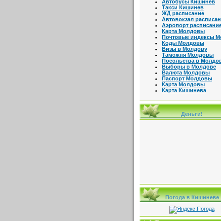
Автобусы Кишинев
Такси Кишинев
ЖД расписание
Автовокзал расписа
Аэропорт расписани
Карта Молдовы
Почтовые индексы 
Коды Молдовы
Визы в Молдову
Таможня Молдовы
Посольства в Молдо
Выборы в Молдове
Валюта Молдовы
Паспорт Молдовы
Карта Молдовы
Карта Кишинева
Деньги!
Погода в Кишиневе