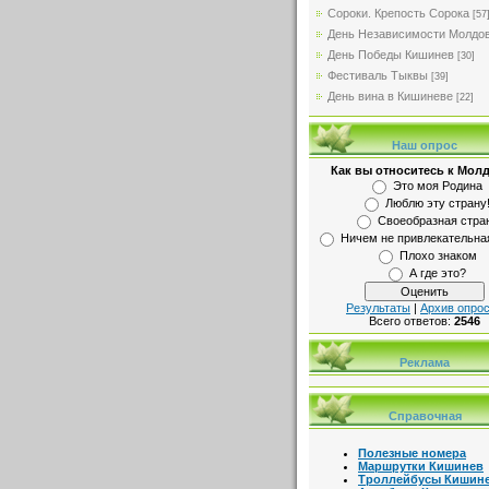
Сороки. Крепость Сорока
[57
День Независимости Молдо
День Победы Кишинев
[30]
Фестиваль Тыквы
[39]
День вина в Кишиневе
[22]
Наш опрос
Как вы относитесь к Мол
Это моя Родина
Люблю эту страну
Своеобразная стра
Ничем не привлекательна
Плохо знаком
А где это?
Результаты
|
Архив опро
Всего ответов:
2546
Реклама
Справочная
Полезные номера
Маршрутки Кишинев
Троллейбусы Кишин