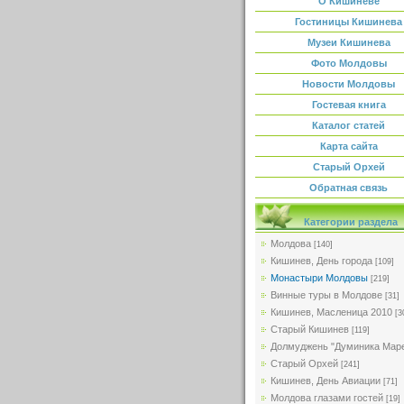
О Кишиневе
Гостиницы Кишинева
Музеи Кишинева
Фото Молдовы
Новости Молдовы
Гостевая книга
Каталог статей
Карта сайта
Старый Орхей
Обратная связь
Категории раздела
Молдова
[140]
Кишинев, День города
[109]
Монастыри Молдовы
[219]
Винные туры в Молдове
[31]
Кишинев, Масленица 2010
[3
Старый Кишинев
[119]
Долмуджень "Думиника Мар
Старый Орхей
[241]
Кишинев, День Авиации
[71]
Молдова глазами гостей
[19]