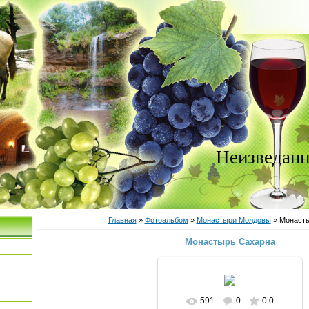
Неизведанн
Главная
»
Фотоальбом
»
Монастыри Молдовы
» Монасты
Монастырь Сахарна
591
0
0.0
В реальном размере