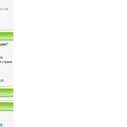
]
вы
[28]
дове?
!
на
я страна
сов
ев