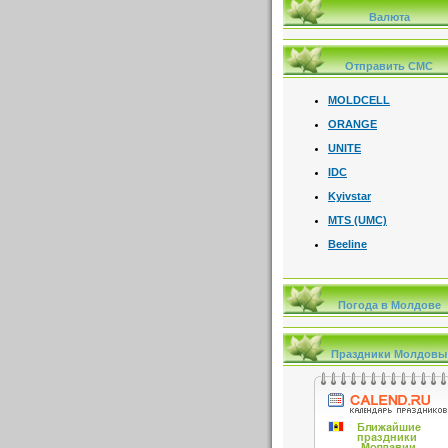
Валюта
Отправить СМС
MOLDCELL
ORANGE
UNITE
IDC
Kyivstar
MTS (UMC)
Beeline
Погода в Молдове
Праздники Молдовы