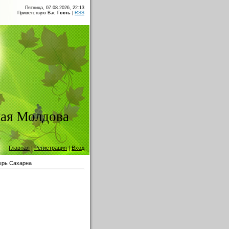
Пятница, 07.08.2026, 22:13
Приветствую Вас
Гость
|
RSS
ая Молдова
Главная
|
Регистрация
|
Вход
рь Сахарна