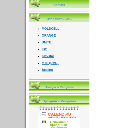
Валюта
Отправить СМС
MOLDCELL
ORANGE
UNITE
IDC
Kyivstar
MTS (UMC)
Beeline
Погода в Молдове
Праздники Молдовы