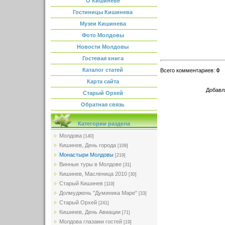
О Кишиневе
Гостиницы Кишинева
Музеи Кишинева
Фото Молдовы
Новости Молдовы
Гостевая книга
Каталог статей
Всего комментариев
:
0
Карта сайта
Добавл
Старый Орхей
Обратная связь
Категории раздела
Молдова
[140]
Кишинев, День города
[109]
Монастыри Молдовы
[219]
Винные туры в Молдове
[31]
Кишинев, Масленица 2010
[30]
Старый Кишинев
[119]
Долмуджень "Думиника Маре"
[33]
Старый Орхей
[241]
Кишинев, День Авиации
[71]
Молдова глазами гостей
[19]