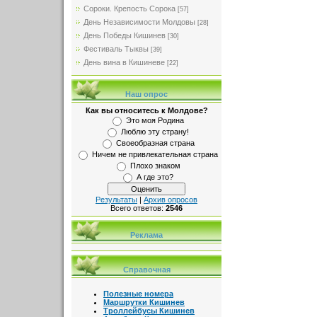
Сороки. Крепость Сорока
[57]
День Независимости Молдовы
[28]
День Победы Кишинев
[30]
Фестиваль Тыквы
[39]
День вина в Кишиневе
[22]
Наш опрос
Как вы относитесь к Молдове?
Это моя Родина
Люблю эту страну!
Своеобразная страна
Ничем не привлекательная страна
Плохо знаком
А где это?
Результаты
|
Архив опросов
Всего ответов:
2546
Реклама
Справочная
Полезные номера
Маршрутки Кишинев
Троллейбусы Кишинев