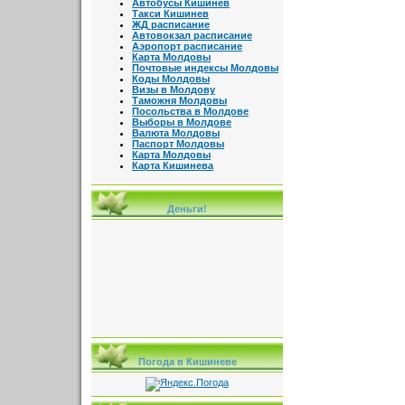
Автобусы Кишинев
Такси Кишинев
ЖД расписание
Автовокзал расписание
Аэропорт расписание
Карта Молдовы
Почтовые индексы Молдовы
Коды Молдовы
Визы в Молдову
Таможня Молдовы
Посольства в Молдове
Выборы в Молдове
Валюта Молдовы
Паспорт Молдовы
Карта Молдовы
Карта Кишинева
Деньги!
Погода в Кишиневе