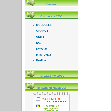
Валюта
Отправить СМС
MOLDCELL
ORANGE
UNITE
IDC
Kyivstar
MTS (UMC)
Beeline
Погода в Молдове
Праздники Молдовы