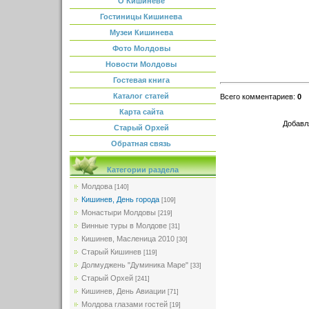
О Кишиневе
Гостиницы Кишинева
Музеи Кишинева
Фото Молдовы
Новости Молдовы
Гостевая книга
Каталог статей
Всего комментариев
:
0
Карта сайта
Добавл
Старый Орхей
Обратная связь
Категории раздела
Молдова
[140]
Кишинев, День города
[109]
Монастыри Молдовы
[219]
Винные туры в Молдове
[31]
Кишинев, Масленица 2010
[30]
Старый Кишинев
[119]
Долмуджень "Думиника Маре"
[33]
Старый Орхей
[241]
Кишинев, День Авиации
[71]
Молдова глазами гостей
[19]