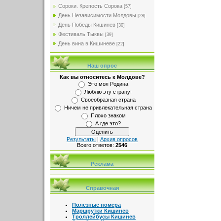
Сороки. Крепость Сорока
[57]
День Независимости Молдовы
[28]
День Победы Кишинев
[30]
Фестиваль Тыквы
[39]
День вина в Кишиневе
[22]
Наш опрос
Как вы относитесь к Молдове?
Это моя Родина
Люблю эту страну!
Своеобразная страна
Ничем не привлекательная страна
Плохо знаком
А где это?
Результаты
|
Архив опросов
Всего ответов:
2546
Реклама
Справочная
Полезные номера
Маршрутки Кишинев
Троллейбусы Кишинев