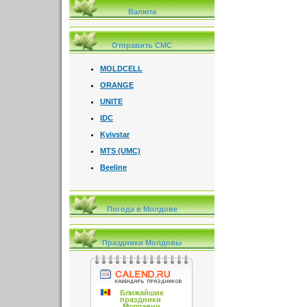
Валюта
Отправить СМС
MOLDCELL
ORANGE
UNITE
IDC
Kyivstar
MTS (UMC)
Beeline
Погода в Молдове
Праздники Молдовы