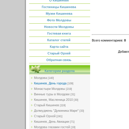
О Кишиневе
Гостиницы Кишинева
Музеи Кишинева
Фото Молдовы
Новости Молдовы
Гостевая книга
Каталог статей
Всего комментариев
:
0
Карта сайта
Добавл
Старый Орхей
Обратная связь
Категории раздела
Молдова
[140]
Кишинев, День города
[109]
Монастыри Молдовы
[219]
Винные туры в Молдове
[31]
Кишинев, Масленица 2010
[30]
Старый Кишинев
[119]
Долмуджень "Думиника Маре"
[33]
Старый Орхей
[241]
Кишинев, День Авиации
[71]
Молдова глазами гостей
[19]