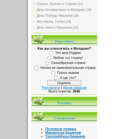
Сороки. Крепость Сорока
[57]
День Независимости Молдовы
[28]
День Победы Кишинев
[30]
Фестиваль Тыквы
[39]
День вина в Кишиневе
[22]
Наш опрос
Как вы относитесь к Молдове?
Это моя Родина
Люблю эту страну!
Своеобразная страна
Ничем не привлекательная страна
Плохо знаком
А где это?
Результаты
|
Архив опросов
Всего ответов:
2546
Реклама
Справочная
Полезные номера
Маршрутки Кишинев
Троллейбусы Кишинев