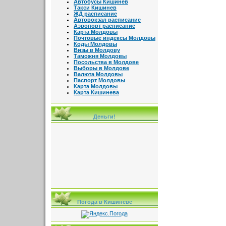
Автобусы Кишинев
Такси Кишинев
ЖД расписание
Автовокзал расписание
Аэропорт расписание
Карта Молдовы
Почтовые индексы Молдовы
Коды Молдовы
Визы в Молдову
Таможня Молдовы
Посольства в Молдове
Выборы в Молдове
Валюта Молдовы
Паспорт Молдовы
Карта Молдовы
Карта Кишинева
Деньги!
Погода в Кишиневе