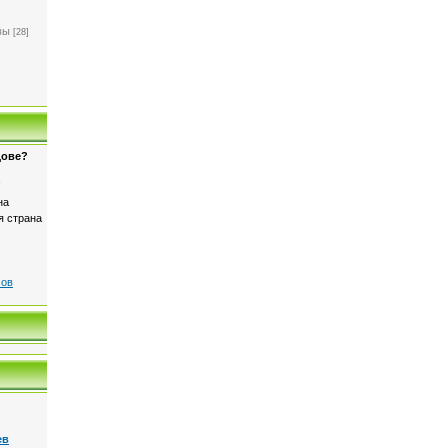
]
вы
[28]
дове?
!
на
я страна
сов
ев