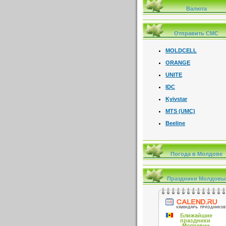
Валюта
Отправить СМС
MOLDCELL
ORANGE
UNITE
IDC
Kyivstar
MTS (UMC)
Beeline
Погода в Молдове
Праздники Молдовы