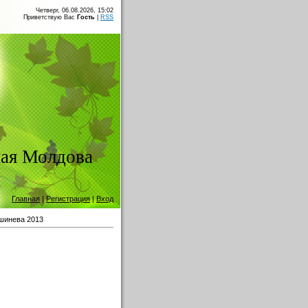
Четверг, 06.08.2026, 15:02
Приветствую Вас
Гость
|
RSS
ая Молдова
Главная
|
Регистрация
|
Вход
шинева 2013