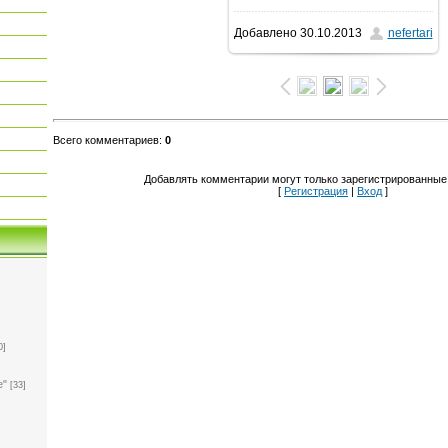
Добавлено
30.10.2013
nefertari
1280x960
/ 181.7Kb
Всего комментариев
:
0
Добавлять комментарии могут только зарегистрированные
[
Регистрация
|
Вход
]
0]
е"
[33]