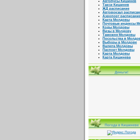
Автобусы Кишинев
Такси Кишинев
ЖД расписание
Автовокзал расписа
Аэропорт расписани
Карта Молдовы
Почтовые индексы 
Коды Молдовы
Визы в Молдову
Таможня Молдовы
Посольства в Молдо
Выборы в Молдове
Валюта Молдовы
Паспорт Молдовы
Карта Молдовы
Карта Кишинева
Деньги!
Погода в Кишиневе