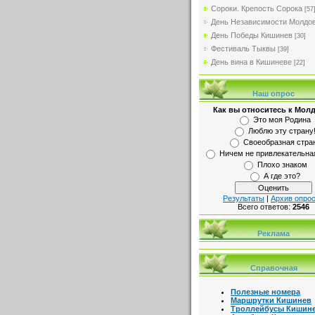
Сороки. Крепость Сорока
[57
День Независимости Молдо
День Победы Кишинев
[30]
Фестиваль Тыквы
[39]
День вина в Кишиневе
[22]
Наш опрос
Как вы относитесь к Мол
Это моя Родина
Люблю эту страну
Своеобразная стра
Ничем не привлекательна
Плохо знаком
А где это?
Результаты
|
Архив опро
Всего ответов:
2546
Реклама
Справочная
Полезные номера
Маршрутки Кишинев
Троллейбусы Кишин