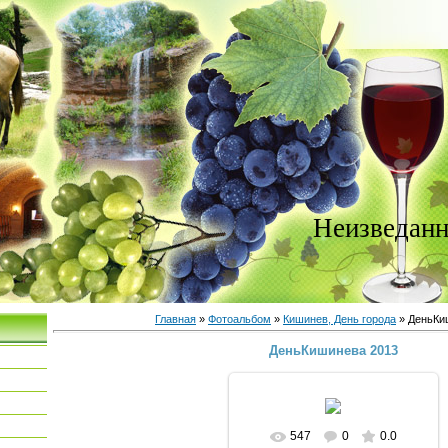
Неизведанн
Главная
»
Фотоальбом
»
Кишинев, День города
» ДеньКи
ДеньКишинева 2013
547
0
0.0
В реальном размере