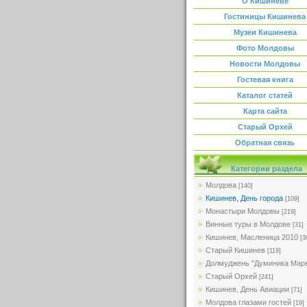
О Кишиневе
Гостиницы Кишинева
Музеи Кишинева
Фото Молдовы
Новости Молдовы
Гостевая книга
Каталог статей
Карта сайта
Старый Орхей
Обратная связь
Категории раздела
Молдова
[140]
Кишинев, День города
[109]
Монастыри Молдовы
[219]
Винные туры в Молдове
[31]
Кишинев, Масленица 2010
[3
Старый Кишинев
[119]
Долмуджень "Думиника Мар
Старый Орхей
[241]
Кишинев, День Авиации
[71]
Молдова глазами гостей
[19]