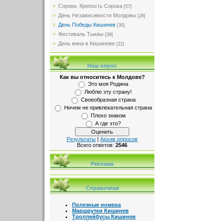
Сороки. Крепость Сорока
[57]
День Независимости Молдовы
[28]
День Победы Кишинев
[30]
Фестиваль Тыквы
[39]
День вина в Кишиневе
[22]
Наш опрос
Как вы относитесь к Молдове?
Это моя Родина
Люблю эту страну!
Своеобразная страна
Ничем не привлекательная страна
Плохо знаком
А где это?
Результаты
|
Архив опросов
Всего ответов:
2546
Реклама
Справочная
Полезные номера
Маршрутки Кишинев
Троллейбусы Кишинев