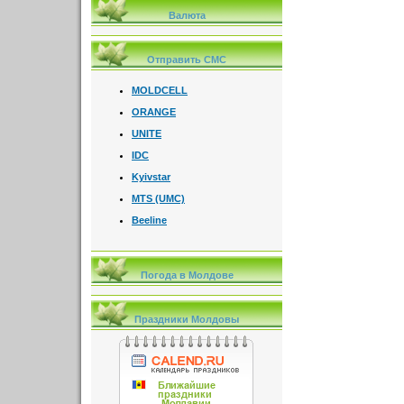
Валюта
Отправить СМС
MOLDCELL
ORANGE
UNITE
IDC
Kyivstar
MTS (UMC)
Beeline
Погода в Молдове
Праздники Молдовы