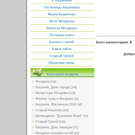
О Кишиневе
Гостиницы Кишинева
Музеи Кишинева
Фото Молдовы
Новости Молдовы
Гостевая книга
Каталог статей
Всего комментариев
:
0
Карта сайта
Добавл
Старый Орхей
Обратная связь
Категории раздела
Молдова
[140]
Кишинев, День города
[109]
Монастыри Молдовы
[219]
Винные туры в Молдове
[31]
Кишинев, Масленица 2010
[30]
Старый Кишинев
[119]
Долмуджень "Думиника Маре"
[33]
Старый Орхей
[241]
Кишинев, День Авиации
[71]
Молдова глазами гостей
[19]