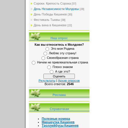
Сороки. Крепость Сорока
[57]
День Независимости Молдовы
[28]
День Победы Кишинев
[30]
Фестиваль Тыквы
[39]
День вина в Кишиневе
[22]
Наш опрос
Как вы относитесь к Молдове?
Это моя Родина
Люблю эту страну!
Своеобразная страна
Ничем не привлекательная страна
Плохо знаком
А где это?
Результаты
|
Архив опросов
Всего ответов:
2546
Реклама
Справочная
Полезные номера
Маршрутки Кишинев
Троллейбусы Кишинев