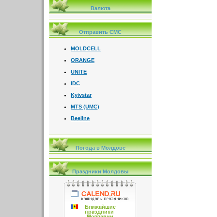
Валюта
Отправить СМС
MOLDCELL
ORANGE
UNITE
IDC
Kyivstar
MTS (UMC)
Beeline
Погода в Молдове
Праздники Молдовы