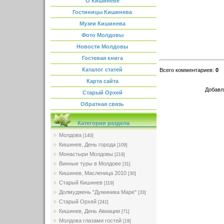
О Кишиневе
Гостиницы Кишинева
Музеи Кишинева
Фото Молдовы
Новости Молдовы
Гостевая книга
Каталог статей
Всего комментариев
:
0
Карта сайта
Добавл
Старый Орхей
Обратная связь
Категории раздела
Молдова
[140]
Кишинев, День города
[109]
Монастыри Молдовы
[219]
Винные туры в Молдове
[31]
Кишинев, Масленица 2010
[30]
Старый Кишинев
[119]
Долмуджень "Думиника Маре"
[33]
Старый Орхей
[241]
Кишинев, День Авиации
[71]
Молдова глазами гостей
[19]