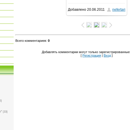
Добавлено
20.06.2011
nefertari
1024x768
/ 107.0Kb
Всего комментариев
:
0
Добавлять комментарии могут только зарегистрированные
[
Регистрация
|
Вход
]
0]
е"
[33]