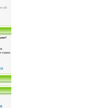
]
вы
[28]
дове?
!
на
я страна
сов
ев