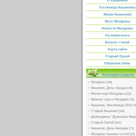
О Кишиневе
Гостиницы Кишинева
Музеи Кишинева
Фото Молдовы
Новости Молдовы
Гостевая книга
Каталог статей
Карта сайта
Старый Орхей
Обратная связь
Категории раздела
Молдова
[140]
Кишинев, День города
[109]
Монастыри Молдовы
[219]
Винные туры в Молдове
[31]
Кишинев, Масленица 2010
[3
Старый Кишинев
[119]
Долмуджень "Думиника Мар
Старый Орхей
[241]
Кишинев, День Авиации
[71]
Молдова глазами гостей
[19]