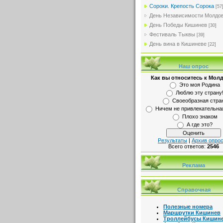
Сороки. Крепость Сорока
[57
День Независимости Молдо
День Победы Кишинев
[30]
Фестиваль Тыквы
[39]
День вина в Кишиневе
[22]
Наш опрос
Как вы относитесь к Мол
Это моя Родина
Люблю эту страну
Своеобразная стра
Ничем не привлекательна
Плохо знаком
А где это?
Результаты
|
Архив опро
Всего ответов:
2546
Реклама
Справочная
Полезные номера
Маршрутки Кишинев
Троллейбусы Кишин