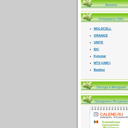
Валюта
Отправить СМС
MOLDCELL
ORANGE
UNITE
IDC
Kyivstar
MTS (UMC)
Beeline
Погода в Молдове
Праздники Молдовы