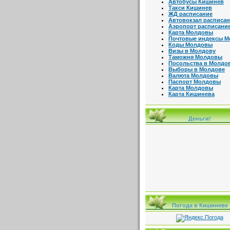
Автобусы Кишинев
Такси Кишинев
ЖД расписание
Автовокзал расписа
Аэропорт расписани
Карта Молдовы
Почтовые индексы 
Коды Молдовы
Визы в Молдову
Таможня Молдовы
Посольства в Молдо
Выборы в Молдове
Валюта Молдовы
Паспорт Молдовы
Карта Молдовы
Карта Кишинева
Деньги!
Погода в Кишиневе