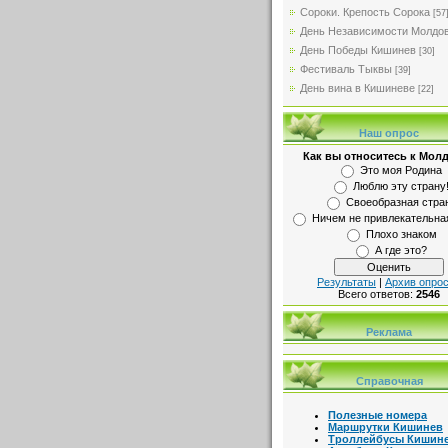
Сороки. Крепость Сорока
[57
День Независимости Молдо
День Победы Кишинев
[30]
Фестиваль Тыквы
[39]
День вина в Кишиневе
[22]
Наш опрос
Как вы относитесь к Мол
Это моя Родина
Люблю эту страну
Своеобразная стра
Ничем не привлекательна
Плохо знаком
А где это?
Результаты
|
Архив опро
Всего ответов:
2546
Реклама
Справочная
Полезные номера
Маршрутки Кишинев
Троллейбусы Кишин