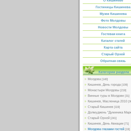
О Кишиневе
Гостиницы Кишинева
Музеи Кишинева
Фото Молдовы
Новости Молдовы
Гостевая книга
Каталог статей
Карта сайта
Старый Орхей
Обратная связь
Категории раздела
Молдова
[140]
Кишинев, День города
[109]
Монастыри Молдовы
[219]
Винные туры в Молдове
[31]
Кишинев, Масленица 2010
[3
Старый Кишинев
[119]
Долмуджень "Думиника Мар
Старый Орхей
[241]
Кишинев, День Авиации
[71]
Молдова глазами гостей
[19]