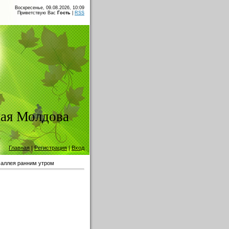
Воскресенье, 09.08.2026, 10:09
Приветствую Вас
Гость
|
RSS
ая Молдова
Главная
|
Регистрация
|
Вход
аллея ранним утром