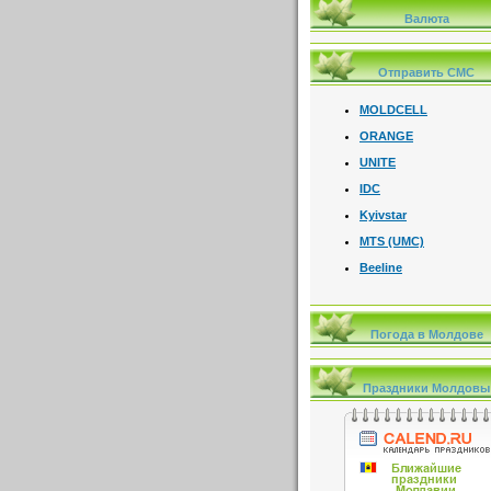
Валюта
Отправить СМС
MOLDCELL
ORANGE
UNITE
IDC
Kyivstar
MTS (UMC)
Beeline
Погода в Молдове
Праздники Молдовы