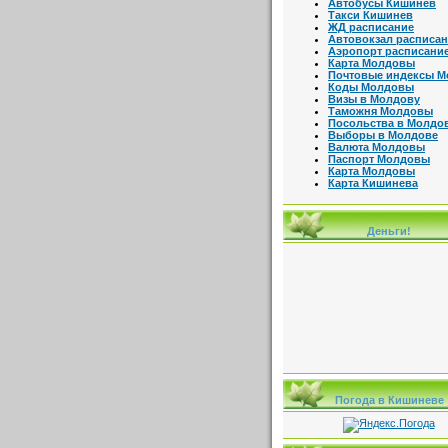
Автобусы Кишинев
Такси Кишинев
ЖД расписание
Автовокзал расписа
Аэропорт расписани
Карта Молдовы
Почтовые индексы 
Коды Молдовы
Визы в Молдову
Таможня Молдовы
Посольства в Молдо
Выборы в Молдове
Валюта Молдовы
Паспорт Молдовы
Карта Молдовы
Карта Кишинева
Деньги!
Погода в Кишиневе