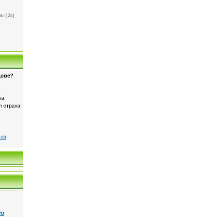
]
вы
[28]
дове?
!
на
я страна
сов
ев