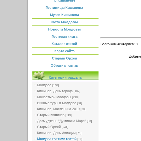
О Кишиневе
Гостиницы Кишинева
Музеи Кишинева
Фото Молдовы
Новости Молдовы
Гостевая книга
Каталог статей
Всего комментариев
:
0
Карта сайта
Добавл
Старый Орхей
Обратная связь
Категории раздела
Молдова
[140]
Кишинев, День города
[109]
Монастыри Молдовы
[219]
Винные туры в Молдове
[31]
Кишинев, Масленица 2010
[30]
Старый Кишинев
[119]
Долмуджень "Думиника Маре"
[33]
Старый Орхей
[241]
Кишинев, День Авиации
[71]
Молдова глазами гостей
[19]