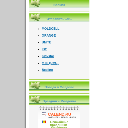
Валюта
Отправить СМС
MOLDCELL
ORANGE
UNITE
IDC
Kyivstar
MTS (UMC)
Beeline
Погода в Молдове
Праздники Молдовы