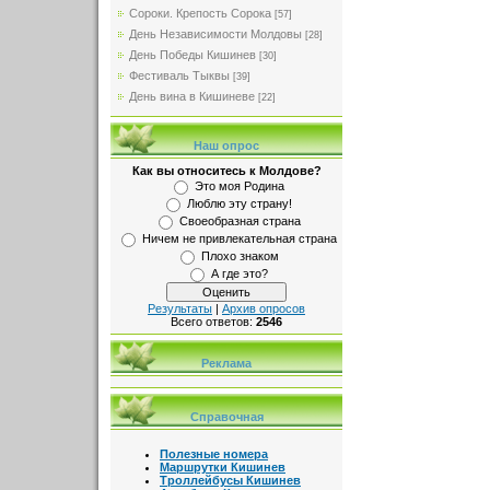
Сороки. Крепость Сорока
[57]
День Независимости Молдовы
[28]
День Победы Кишинев
[30]
Фестиваль Тыквы
[39]
День вина в Кишиневе
[22]
Наш опрос
Как вы относитесь к Молдове?
Это моя Родина
Люблю эту страну!
Своеобразная страна
Ничем не привлекательная страна
Плохо знаком
А где это?
Результаты
|
Архив опросов
Всего ответов:
2546
Реклама
Справочная
Полезные номера
Маршрутки Кишинев
Троллейбусы Кишинев