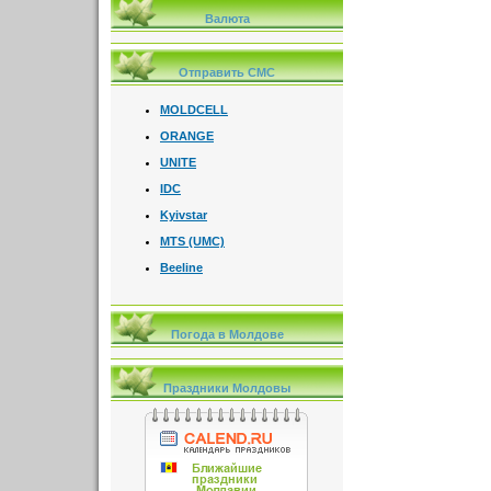
Валюта
Отправить СМС
MOLDCELL
ORANGE
UNITE
IDC
Kyivstar
MTS (UMC)
Beeline
Погода в Молдове
Праздники Молдовы