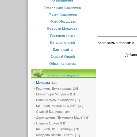
О Кишиневе
Гостиницы Кишинева
Музеи Кишинева
Фото Молдовы
Новости Молдовы
Гостевая книга
Каталог статей
Всего комментариев
:
0
Карта сайта
Добавл
Старый Орхей
Обратная связь
Категории раздела
Молдова
[140]
Кишинев, День города
[109]
Монастыри Молдовы
[219]
Винные туры в Молдове
[31]
Кишинев, Масленица 2010
[30]
Старый Кишинев
[119]
Долмуджень "Думиника Маре"
[33]
Старый Орхей
[241]
Кишинев, День Авиации
[71]
Молдова глазами гостей
[19]