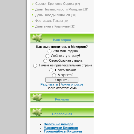
Сороки. Крепость Сорока
[57]
День Независимости Молдовы
[28]
День Победы Кишинев
[30]
Фестиваль Тыквы
[39]
День вина в Кишиневе
[22]
Наш опрос
Как вы относитесь к Молдове?
Это моя Родина
Люблю эту страну!
Своеобразная страна
Ничем не привлекательная страна
Плохо знаком
А где это?
Результаты
|
Архив опросов
Всего ответов:
2546
Реклама
Справочная
Полезные номера
Маршрутки Кишинев
Троллейбусы Кишинев