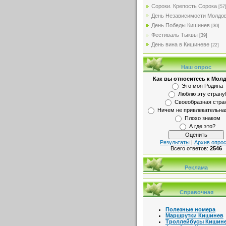
Сороки. Крепость Сорока
[57
День Независимости Молдо
День Победы Кишинев
[30]
Фестиваль Тыквы
[39]
День вина в Кишиневе
[22]
Наш опрос
Как вы относитесь к Мол
Это моя Родина
Люблю эту страну
Своеобразная стра
Ничем не привлекательна
Плохо знаком
А где это?
Результаты
|
Архив опро
Всего ответов:
2546
Реклама
Справочная
Полезные номера
Маршрутки Кишинев
Троллейбусы Кишин