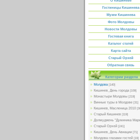
О Кишиневе
Гостиницы Кишинева
Музеи Кишинева
Фото Молдовы
Новости Молдовы
Гостевая книга
Каталог статей
Карта сайта
Старый Орхей
Обратная связь
Категории раздела
Молдова
[140]
Кишинев, День города
[109]
Монастыри Молдовы
[219]
Винные туры в Молдове
[31]
Кишинев, Масленица 2010
[3
Старый Кишинев
[119]
Долмуджень "Думиника Мар
Старый Орхей
[241]
Кишинев, День Авиации
[71]
Молдова глазами гостей
[19]