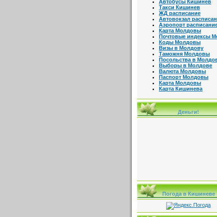
Автобусы Кишинев
Такси Кишинев
ЖД расписание
Автовокзал расписа
Аэропорт расписани
Карта Молдовы
Почтовые индексы 
Коды Молдовы
Визы в Молдову
Таможня Молдовы
Посольства в Молдо
Выборы в Молдове
Валюта Молдовы
Паспорт Молдовы
Карта Молдовы
Карта Кишинева
Деньги!
Погода в Кишиневе