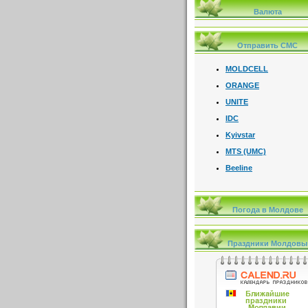
Валюта
Отправить СМС
MOLDCELL
ORANGE
UNITE
IDC
Kyivstar
MTS (UMC)
Beeline
Погода в Молдове
Праздники Молдовы