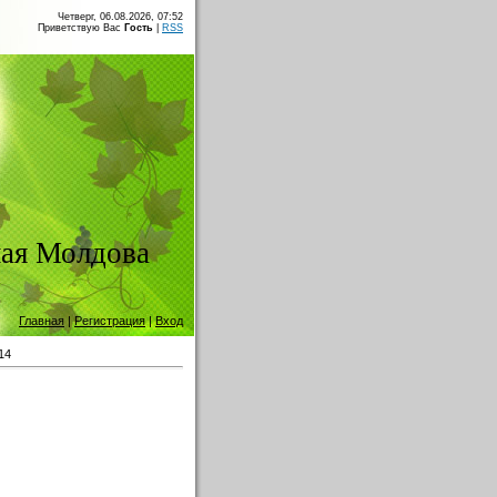
Четверг, 06.08.2026, 07:52
Приветствую Вас
Гость
|
RSS
ая Молдова
Главная
|
Регистрация
|
Вход
14