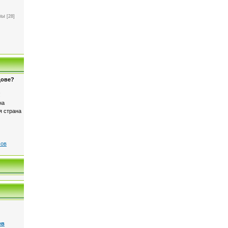
]
вы
[28]
дове?
!
на
я страна
сов
ев