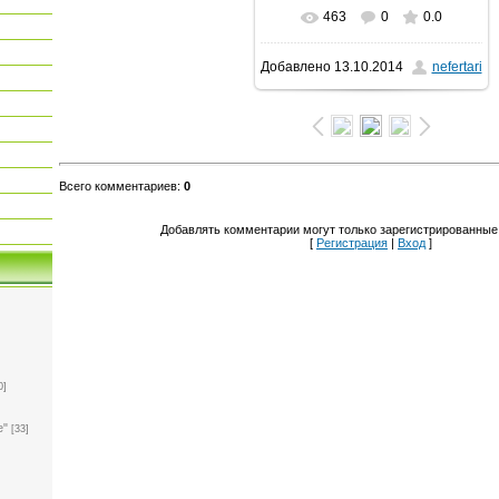
463
0
0.0
В реальном размере
Добавлено
13.10.2014
nefertari
1024x768
/ 255.6Kb
Всего комментариев
:
0
Добавлять комментарии могут только зарегистрированные
[
Регистрация
|
Вход
]
0]
е"
[33]