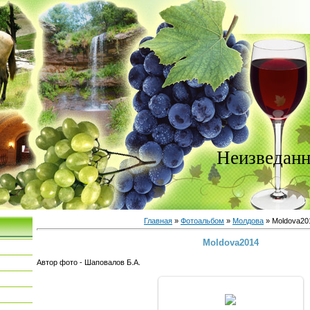
Неизведанн
Главная
»
Фотоальбом
»
Молдова
» Moldova20
Moldova2014
Автор фото - Шаповалов Б.А.