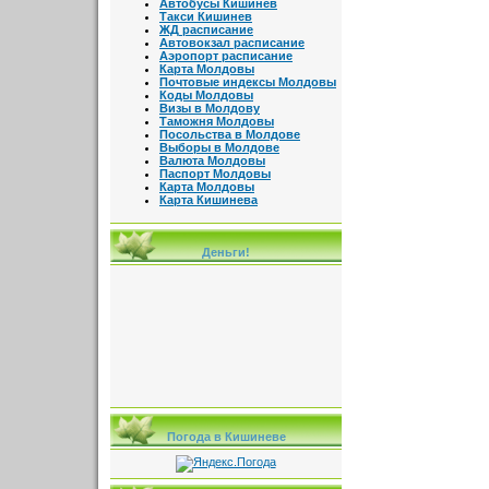
Автобусы Кишинев
Такси Кишинев
ЖД расписание
Автовокзал расписание
Аэропорт расписание
Карта Молдовы
Почтовые индексы Молдовы
Коды Молдовы
Визы в Молдову
Таможня Молдовы
Посольства в Молдове
Выборы в Молдове
Валюта Молдовы
Паспорт Молдовы
Карта Молдовы
Карта Кишинева
Деньги!
Погода в Кишиневе