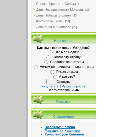
Сороки. Крепость Сорока
[57]
День Независимости Молдовы
[28]
День Победы Кишинев
[30]
Фестиваль Тыквы
[39]
День вина в Кишиневе
[22]
Наш опрос
Как вы относитесь к Молдове?
Это моя Родина
Люблю эту страну!
Своеобразная страна
Ничем не привлекательная страна
Плохо знаком
А где это?
Результаты
|
Архив опросов
Всего ответов:
2546
Реклама
Справочная
Полезные номера
Маршрутки Кишинев
Троллейбусы Кишинев