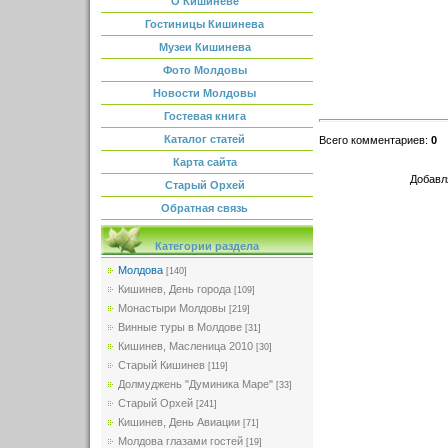
О Кишиневе
Гостиницы Кишинева
Музеи Кишинева
Фото Молдовы
Новости Молдовы
Гостевая книга
Каталог статей
Всего комментариев
:
0
Карта сайта
Добавл
Старый Орхей
Обратная связь
Категории раздела
Молдова
[140]
Кишинев, День города
[109]
Монастыри Молдовы
[219]
Винные туры в Молдове
[31]
Кишинев, Масленица 2010
[30]
Старый Кишинев
[119]
Долмуджень "Думиника Маре"
[33]
Старый Орхей
[241]
Кишинев, День Авиации
[71]
Молдова глазами гостей
[19]