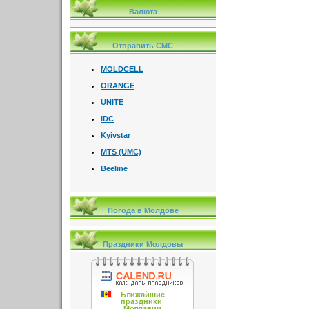
Валюта
Отправить СМС
MOLDCELL
ORANGE
UNITE
IDC
Kyivstar
MTS (UMC)
Beeline
Погода в Молдове
Праздники Молдовы