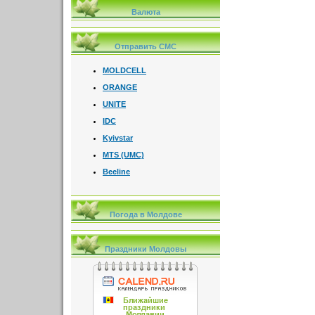
Валюта
Отправить СМС
MOLDCELL
ORANGE
UNITE
IDC
Kyivstar
MTS (UMC)
Beeline
Погода в Молдове
Праздники Молдовы