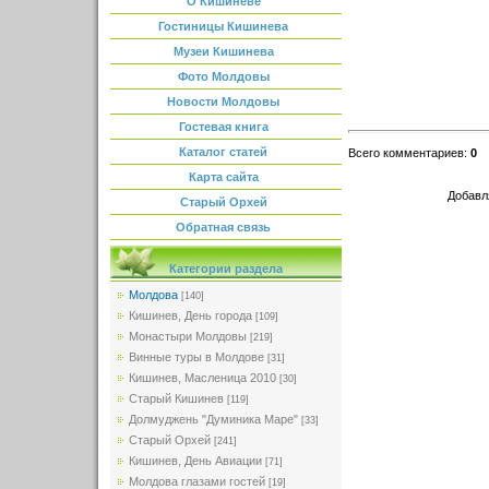
О Кишиневе
Гостиницы Кишинева
Музеи Кишинева
Фото Молдовы
Новости Молдовы
Гостевая книга
Каталог статей
Всего комментариев
:
0
Карта сайта
Добавл
Старый Орхей
Обратная связь
Категории раздела
Молдова
[140]
Кишинев, День города
[109]
Монастыри Молдовы
[219]
Винные туры в Молдове
[31]
Кишинев, Масленица 2010
[30]
Старый Кишинев
[119]
Долмуджень "Думиника Маре"
[33]
Старый Орхей
[241]
Кишинев, День Авиации
[71]
Молдова глазами гостей
[19]