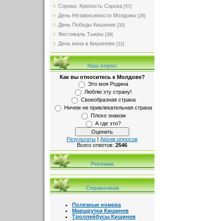
Сороки. Крепость Сорока
[57]
День Независимости Молдовы
[28]
День Победы Кишинев
[30]
Фестиваль Тыквы
[39]
День вина в Кишиневе
[22]
Наш опрос
Как вы относитесь к Молдове?
Это моя Родина
Люблю эту страну!
Своеобразная страна
Ничем не привлекательная страна
Плохо знаком
А где это?
Результаты
|
Архив опросов
Всего ответов:
2546
Реклама
Справочная
Полезные номера
Маршрутки Кишинев
Троллейбусы Кишинев