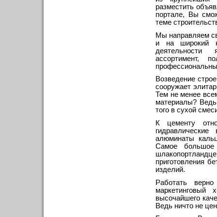
разместить объяв
портале, Вы смо
теме строительств
Мы направляем св
и на широкий к
деятельности 
ассортимент, п
профессиональным
Возведение строе
сооружает элитар
Тем не менее все
материалы? Ведь
того в сухой смес
К цементу отно
гидравлические
алюминаты кальц
Самое большое 
шлакопортландц
приготовления бе
изделий.
Работать верно
маркетинговый 
высочайшего каче
Ведь ничто не цен