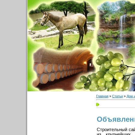
Главная
»
Статьи
»
Дом 
Объявлени
Строительный сай
из крупнейших 