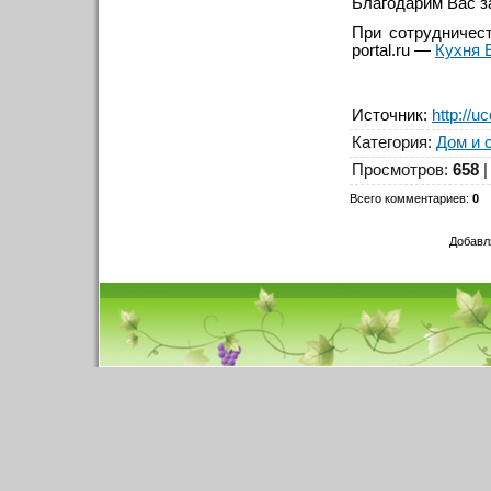
Благодарим Вас з
При сотрудничест
portal.ru —
Кухня 
Источник
:
http://u
Категория
:
Дом и 
Просмотров
:
658
Всего комментариев
:
0
Добавл