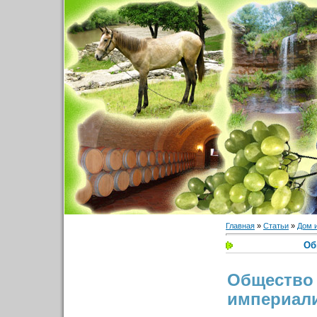
Главная
»
Статьи
»
Дом 
Об
Обществ
империал