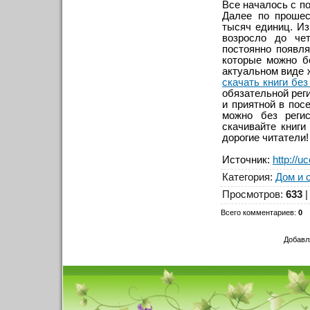
Все началось с по
Далее по прошес
тысяч единиц. Из
возросло до че
постоянно появля
которые можно б
актуальном виде 
скачать книги без
обязательной рег
и приятной в пос
можно без регис
скачивайте книги
дорогие читатели!
Источник
:
http://u
Категория
:
Дом и 
Просмотров
:
633
Всего комментариев
:
0
Добавл