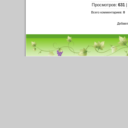
Просмотров
:
631
Всего комментариев
:
0
Добавл