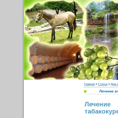
Главная
»
Статьи
»
Дом 
Лечение а
Лечение
табакокур