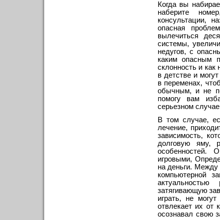
Когда вы набирае
наберите номе
консультации, н
опасная пробле
вылечиться деся
системы, увеличи
недугов, с опасн
каким опасным п
склонность и как
в детстве и могу
в переменах, что
обычным, и не п
помогу вам изб
серьезном случае
В том случае, е
лечение, приходи
зависимость, ко
долговую яму, р
особенностей. 
игровыми, Опред
на деньги. Между
компьютерной за
актуальностью
затягивающую зави
играть, не могу
отвлекает их от 
осознавал свою з