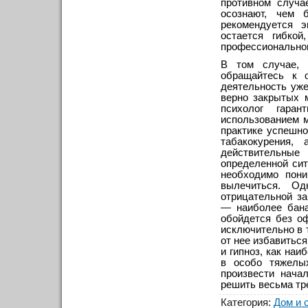
противном случа
осознают, чем 
рекомендуется э
остается гибко
профессионально
В том случае, 
обращайтесь к 
деятельность уже
верно закрытых 
психолог гара
использованием 
практике успешно
табакокурения,
действительные
определенной сит
необходимо пони
вылечиться. О
отрицательной за
— наиболее бана
обойдется без о
исключительно в т
от нее избавитьс
и гипноз, как на
в особо тяжелых
произвести нача
решить весьма тр
Категория
:
Дом и 