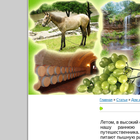
Главная
»
Статьи
»
Дом 
Летом, в высокий
нашу раннюю
путешественника.
питают пышную ра