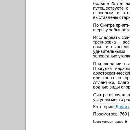
больше 25 лет н
путешествуете с 
взрослым в это
выставлены стари
По Синтре приятн
и сразу забывает
Исследовать Синт
тренировка – всё
опыт и вынослив
удивительными
заповедных уголка
При желании вы 
Прогулка верхо
аристократически
или каноэ по го
Атлантики, благ
водные виды спор
Синтра изначальн
уступаю место рас
Категория
:
Дом и 
Просмотров
:
760
Всего комментариев
:
0