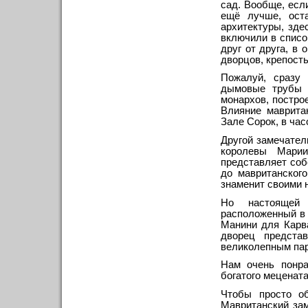
сад. Вообще, есл
ещё лучше, ост
архитектуры, зде
включили в спис
друг от друга, в
дворцов, крепость
Пожалуй, сразу
дымовые трубы К
монархов, постро
Влияние маврита
Зале Сорок, в час
Другой замечате
королевы Марии
представляет соб
до мавританского
знаменит своими 
Но настоящей 
расположенный в 
Манини для Карва
дворец предста
великолепным пар
Нам очень понра
богатого меценат
Чтобы просто о
Мавританский зам