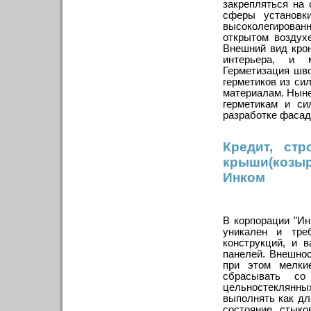
закрепляться на
сферы установк
высоколегированн
открытом воздух
Внешний вид кро
интерьера, и 
Герметизация шв
герметиков из си
материалам. Нын
герметикам и си
разработке фасад
Кредит, стр
крыши(козы
Инком
В корпорации "Ин
уникален и тре
конструкций, и 
панелей. Внешнос
при этом мелки
сбрасывать со
цельностеклянны
выполнять как дл
состояние стыко