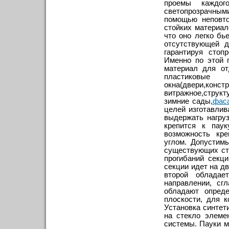
проемы каждо
светопрозрачным
помощью неповт
стойких материал
что оно легко бь
отсутствующей 
гарантируя стоп
Именно по этой 
материал для от
пластиковые
окна(двери,конст
витражное,структ
зимние сады,
фас
целей изготавлив
выдержать нагруз
крепится к паук
возможность кр
углом. Допустим
существующих ста
прогибаний секц
секции идет на дв
второй обладае
направлении, сг
обладают опреде
плоскости, для 
Установка синтет
на стекло элеме
системы. Пауки м