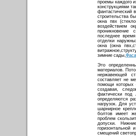
проемы каждого 
конструкциями та
фантастический 
строительства был
окна пвх (стекл
воздействием о
проникновение 
последнее время
отделки наружны
окна (окна пвх,
витражное,структ
зимние сады,
Фаса
Это определенн
материалов. Пот
нержавеющей ст
составляет не ме
помощи которых 
создавая, следо
фактически под 
определяются ра
нагрузок. Для у
шарнирное крепл
болтов имеет же
проблем скользи
допуски. Нижн
горизонтальной 
смещений светопр