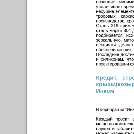
позволяет миними
увеличивает врем
несущие элемент
тросовых карка
производства кр
Сталь 316 приме
сталь марки 304
подбирается ис
зеркальную, мат
секциями делает
обеспечивающих о
Последние дости
и силиконам, чт
проектировании ф
Кредит, стр
крыши(козы
Инком
В корпорации "Ин
Каждый проект о
мощного комплекс
пауков и габарит
может изменитьс