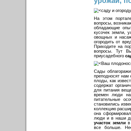
урожай, п
На этом порта
вопросы, возника
обладающие опыт
кусочек земли, 
овощных и насаж
огородить от вре
Приходите на пор
вопросы. Тут В
приусадебного
са
Сады облагоражи
преподносят нам 
плоды, как извес
содержат органи
для питания вещ
времен люди на
питательные осо
становились изв
коллекцию расшир
она сформировал
люди и в наши д
участок земли
в 
все больше. Не