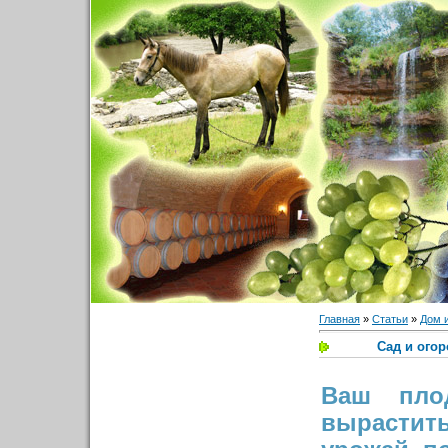
Главная
»
Статьи
»
Дом 
Сад и огор
Ваш пло
вырасти