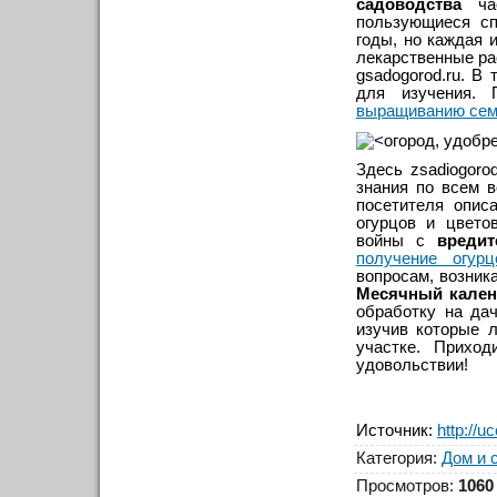
садоводства
час
пользующиеся сп
годы, но каждая 
лекарственные ра
gsadogorod.ru. В
для изучения.
выращиванию семя
Здесь zsadiogoro
знания по всем 
посетителя опис
огурцов и цвето
войны с
вреди
получение огурц
вопросам, возник
Месячный кален
обработку на да
изучив которые 
участке. Приход
удовольствии!
Источник
:
http://u
Категория
:
Дом и 
Просмотров
:
1060