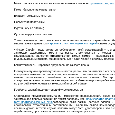
Может заключаться всего только в нескольких словах –
строительство дом
Имеет безупречную репутацию;
Владеет громадным опытом;
Пользуется престижем;
Идет в ногу со эпохой;
Функционирует «на совесть»
Только взаимосоответствие всем этим аспектам приносит гарантийное обе
многоэтажных домов или
строительство загородных коттеджей
станет осуще
«Инком Строй» представляется собственно такой организацией – мы д
занимаем фаворитные места на рынке строительства в Москвы 
квалификацией является строительство жилых домов – малоэтажных
индивидуальным планам, фешенебельных и ради людей с средним положе
Компетентность – гарантия преуспевания каждого плана
Обладая могучим производственным потенциалом, мы занимаемся исследо
предлагаем готовые постановления, выполняем строительство монолитных 
можем использовать новейшие и классические схемы. Мастерс
совершенствованию приносит нам вероятность быть всегда «на гребне вол
по употреблениюпередовых технологий в своей сфере.
Изобретательный подход – специфическихпроектов
Стабильное продвижениекомпании, множество подразделений, около к
занимающая первые позиции по таким запросам как:
производство пласти
гост противопожарные окна
возведение даже самых дерзких планов и
сложноватых строительных постановлений. Ежели мы выполняемисследо
частных домов, в таком случае клиенты могут быть удостоверены, что в 
отработанное, практичное и экономически выгодное решение.