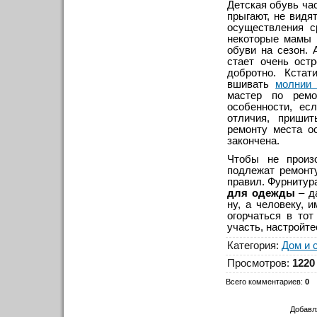
Детская обувь ча
прыгают, не видя
осуществления с
некоторые мамы 
обуви на сезон. 
стает очень ост
добротно. Кстат
вшивать
молнии
мастер по ремо
особенности, ес
отличия, приши
ремонту места о
закончена.
Чтобы не произ
подлежат ремонт
правил. Фурнитур
для одежды
– да
ну, а человеку, 
огорчаться в то
участь, настройте
Категория
:
Дом и 
Просмотров
:
1220
Всего комментариев
:
0
Добавл