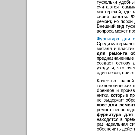
туфельки удобны,
считаются сам
мастерской, где 
своей работы.
Ф
ремонт, но порой
Внешний вид туфе
вопроса может пр
Фурнитура для о
Среди материалов
металл и пластик
для ремонта о
предназначенные 
создает основу 
уходу и, что оч
один сезон, при э
Качество нашей
технологических 
брендов и произв
нитки, которые п
не выдержит обра
«
все для ремонт
ремонт непосред
фурнитура для
находятся в прев
раз идеальная с
обеспечить дейст