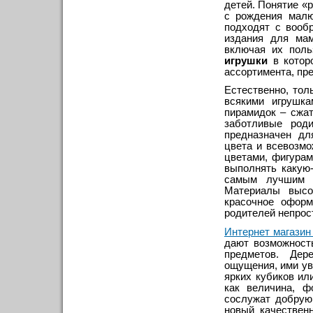
детей. Понятие «
с рождения малю
подходят с вооб
издания для ма
включая их поль
игрушки
в котор
ассортимента, пре
Естественно, тол
всякими игрушк
пирамидок – сжа
заботливые роди
предназначен дл
цвета и всевозм
цветами, фигура
выполнять какую
самым лучшим с
Материалы высок
красочное оформ
родителей непрост
Интернет магазин
дают возможност
предметов. Дер
ощущения, ими ув
ярких кубиков ил
как величина, 
сослужат добрую
новый качествен