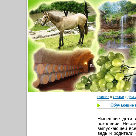
Главная
»
Статьи
»
Дом 
Обучающие и
Нынешние дети д
поколений. Несо
выпускающей все
ведь и родители