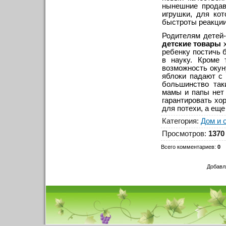
нынешние продав
игрушки, для ко
быстроты реакции
Родителям детей
детские товары
х
ребенку постичь 
в науку. Кроме 
возможность окун
яблоки падают с 
большинство так
мамы и папы нет
гарантировать хо
для потехи, а еще
Категория
:
Дом и 
Просмотров
:
1370
Всего комментариев
:
0
Добавл