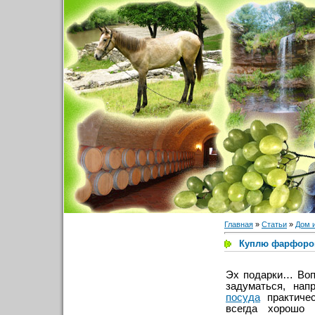
Главная
»
Статьи
»
Дом 
Куплю фарфоров
Эх подарки… Воп
задуматься, нап
посуда
практичес
всегда хорошо