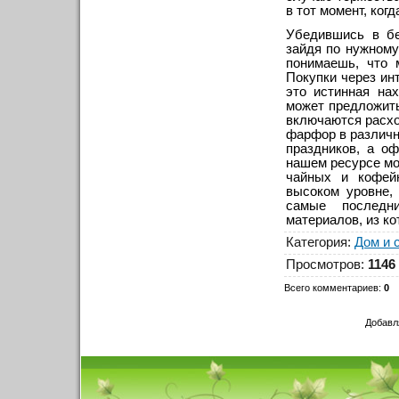
в тот момент, ког
Убедившись в б
зайдя по нужному
понимаешь, что 
Покупки через ин
это истинная нах
может предложить
включаются расхо
фарфор в различн
праздников, а о
нашем ресурсе мо
чайных и кофейн
высоком уровне,
самые последн
материалов, из ко
Категория
:
Дом и 
Просмотров
:
1146
Всего комментариев
:
0
Добавл