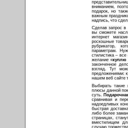
представительни
вниманием, поэт
подарок, но так
важным празднико
надпись, что сде
Сделав запрос в 
вы сможете насл
интернет магаз
роскошные товар
рубрикатор, к
параметрам. Ну
стилистика – все
желание «
куплю 
законченное дел
взгляд. Тут мо
предложениями: к
нашем веб сайте т
Выбирать такие 
плюсы данной поку
суть.
Подарочна
сравнивая и пер
надоедливых конс
быстрая доставк
либо более зама
страницах, стан
вместилищем дл
случаю торжества