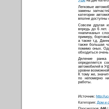
Уфе
на две катего
Легковые автомоб
замены запчасте
категории автом
вполне доступны 
Совсем другая 
впредь до 6 лет.
«напичканы» сло
примеру, бортово
а также т.д. Да
также большая ч
помимо оных. Од
обходиться очень 
Деление ранка
определяется со
автомобилей в Уф
уровни возможной 
К тому же, значи
по непомерно ни
работы.
Источник
:
http://u
Категория
:
Дом и 
Просмотров
:
646