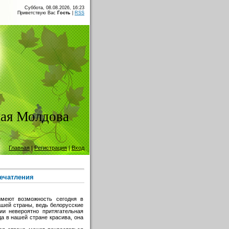
Суббота, 08.08.2026, 16:23
Приветствую Вас
Гость
|
RSS
ая Молдова
Главная
|
Регистрация
|
Вход
ечатления
имеют возможность сегодня в
ашей страны, ведь белорусские
ии невероятно притягательная
да в нашей стране красива, она