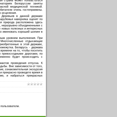
ая страна может похвастаться
наториях Белоруссии заняты
асной медицинской техникой.
битатели очень гостеприимны.
о исцеления.
. Деревьев в данной державе
зарубежья наверняка оценят по
ая природа расположена здесь
, неразрывно объединенными с
е новых полезных и интересных
но именовать хороший шопинг в
пным уровнем выполнения. При
 Многочисленные отдыхающие
риобретенные в этой державе,
ромежутка. Беларусь - держава
 времени на то, чтобы посетить
я превосходными дорогами, по
еменно будет происходить с
антов проведения отпуска. К
дьбы. Вне зависимости от того,
ние, ознакомительная экскурсия
 и прекрасно проведете время в
ию, и набраться прекрасных
 пользователи.