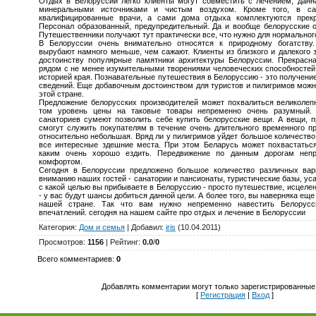
Отдых в Белоруссии легко клиенты могут совместить с лечением, данн
минеральными источниками и чистым воздухом. Кроме того, в са
квалифицированные врачи, а сами дома отдыха комплектуются прекр
Персонал образованный, предупредительный. Да и вообще белорусские о
Путешественники получают тут практически все, что нужно для нормальног
В Белоруссии очень внимательно относятся к природному богатству
вырубают намного меньше, чем сажают. Клиенты из близкого и далекого 
достоинству популярные памятники архитектуры Белоруссии. Прекрасн
рядом с не менее изумительными творениями человеческих способностей
историей края. Познавательные путешествия в Белоруссию - это получени
сведений. Еще добавочным достоинством для туристов и пилигримов мож
этой стране.
Предложение белорусских производителей может похвалиться великоле
том уровень цены на таковые товары непременно очень разумный.
санаториев сумеют позволить себе купить белорусские вещи. А вещи, п
смогут служить покупателям в течение очень длительного временного п
относительно небольшая. Вряд ли у пилигримов уйдет большое количество
все интересные здешние места. При этом Беларусь может похвастатьс
каким очень хорошо ездить. Передвижение по данным дорогам непр
комфортом.
Сегодня в Белоруссии предложено большое количество различных вари
вниманию наших гостей - санатории и пансионаты, туристические базы, уса
с какой целью вы прибываете в Белоруссию - просто путешествие, исцеле
- у вас будут шансы добиться данной цели. А более того, вы наверняка еще
нашей стране. Так что вам нужно непременно навестить Белорусс
впечатлений. сегодня на нашем сайте про отдых и лечение в Белоруссии
Категория
:
Дом и семья
|
Добавил
:
iris
(10.04.2011)
Просмотров
:
1156
|
Рейтинг
:
0.0
/
0
Всего комментариев
:
0
Добавлять комментарии могут только зарегистрированные
[
Регистрация
|
Вход
]