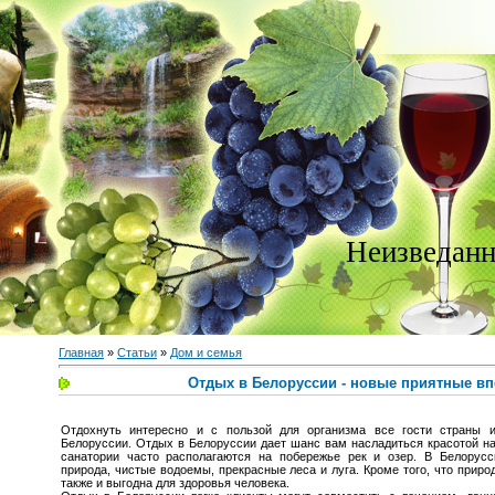
Неизведанн
Главная
»
Статьи
»
Дом и семья
Отдых в Белоруссии - новые приятные вп
Отдохнуть интересно и с пользой для организма все гости страны 
Белоруссии. Отдых в Белоруссии дает шанс вам насладиться красотой н
санатории часто располагаются на побережье рек и озер. В Белорусс
природа, чистые водоемы, прекрасные леса и луга. Кроме того, что приро
также и выгодна для здоровья человека.