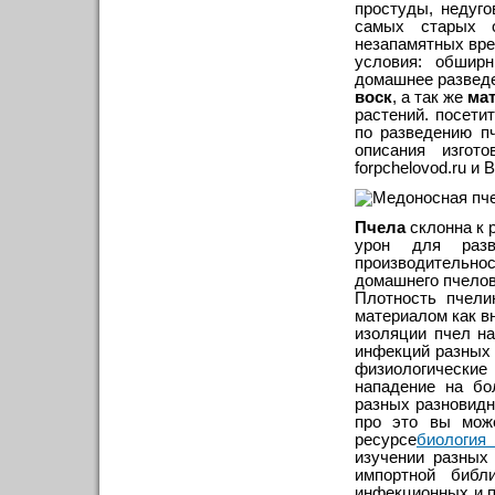
простуды, недуго
самых старых о
незапамятных вре
условия: обшир
домашнее разведе
воск
, а так же
ма
растений. посети
по разведению п
описания изгот
forpchelovod.ru и
Пчела
склонна к 
урон для разв
производительнос
домашнего пчелов
Плотность пчели
материалом как вн
изоляции пчел н
инфекций разных 
физиологические 
нападение на бо
разных разновидн
про это вы може
ресурсе
биология
изучении разных
импортной библ
инфекционных и 