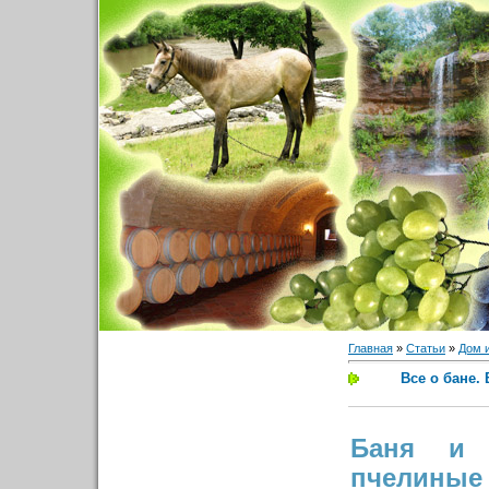
Главная
»
Статьи
»
Дом 
Все о бане.
Баня и с
пчелины