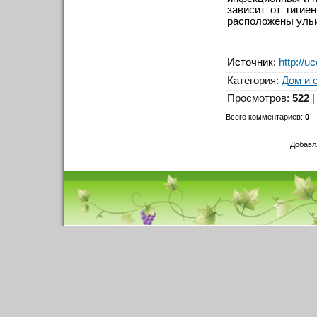
зависит от гигие
расположены уль
Источник
:
http://u
Категория
:
Дом и 
Просмотров
:
522
Всего комментариев
:
0
Добавл