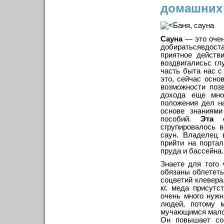
домашних 
Сауна
— это очен
добиратьсявдост
приятное действ
воздвигалисьс гл
часть быта нас с
это, сейчас осно
возможности поз
дохода еще мно
положения дел н
основе знаниям
пособий.
Эта 
сгрупировалось 
саун. Владелец 
прийти на портал
пруда и бассейна.
Знаете для того 
обязаны облететь
соцветий клевера
кг. меда присутс
очень много нуж
людей, потому 
мучающимся мало
Он повышает сос