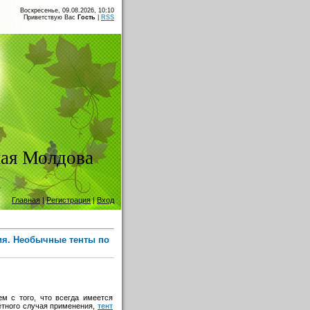
Воскресенье, 09.08.2026, 10:10
Приветствую Вас
Гость
|
RSS
ая Молдова
Главная
|
Регистрация
|
Вход
ия. Необычные тенты по
ем с того, что всегда имеется
ретного случая применения,
тент