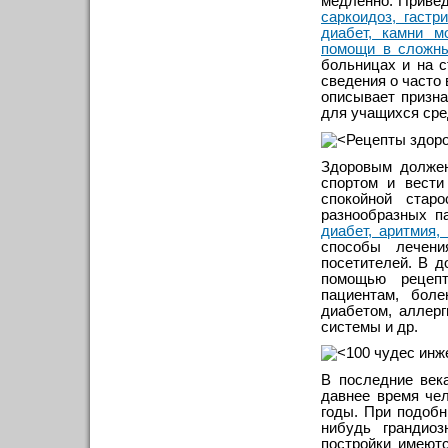
медленно. Приве
саркоидоз, гастр
диабет, камни м
помощи в сложн
больницах и на 
сведения о часто
описывает призна
для учащихся сре
Здоровым должен
спортом и вести
спокойной стар
разнообразных п
диабет, аритмия,
способы лечени
посетителей. В 
помощью рецепт
пациентам, бол
диабетом, аллер
системы и др.
В последние век
давнее время чел
годы. При подобн
нибудь грандио
постройки имеют