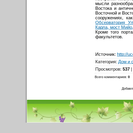
мысли разнообра
Востока и антич
Восточной и Вост
сооружениях, к
Обсерватория Ул
Карла, мост Мийо
Кроме того порт
факультетов.
Источник
:
http://u
Категория
:
Дом и 
Просмотров
:
537
Всего комментариев
:
0
Добавл