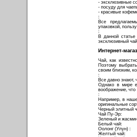
- эксклюзивные со
- посуду для чаепи
- красивые кофем
:
Все предлагаем
упаковкой, польз
:
В данной статье
эксклюзивный чай
Интернет-мага
Чай, как известн
Поэтому выбрать
своим близким, ко
:
Все давно знают, 
Однако в мире е
воображение, что 
:
Например, в наше
оригинальные сорта
Черный элитный ч
Чай Пу-Эр:
Зеленый и жасмин
Белый чай:
Оолонг (Улун) :
Желтый чай: