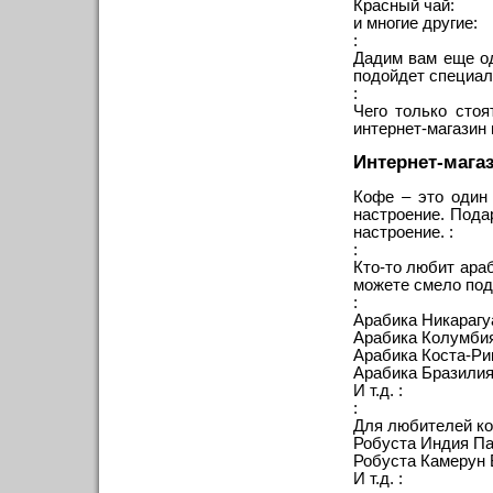
Красный чай:
и многие другие:
:
Дадим вам еще од
подойдет специаль
:
Чего только сто
интернет-магазин 
Интернет-мага
Кофе – это один
настроение. Пода
настроение. :
:
Кто-то любит араб
можете смело пода
:
Арабика Никарагу
Арабика Колумби
Арабика Коста-Ри
Арабика Бразилия
И т.д. :
:
Для любителей коф
Робуста Индия Па
Робуста Камерун 
И т.д. :