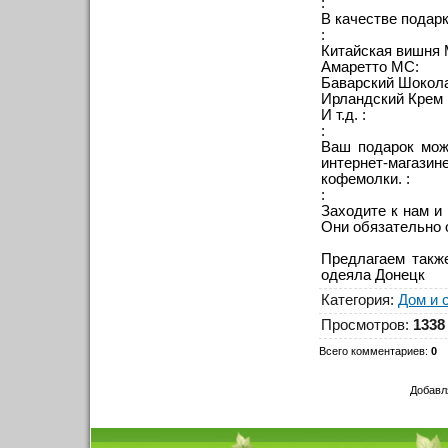
:
В качестве подар
:
Китайская вишня
Амаретто MC:
Баварский Шокол
Ирландский Крем
И т.д. :
:
Ваш подарок мож
интернет-магаз
кофемолки. :
:
Заходите к нам и
Они обязательно 
Предлагаем такж
одеяла Донецк
Категория
:
Дом и 
Просмотров
:
1338
Всего комментариев
:
0
Добавл